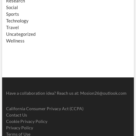
Research
Social
Sports
Technology
Travel
Uncategorized
Wellness
Have a collaboration idea? Reach us at:
Mosion26@outlook.com
California Consumer Privacy Act (CCPA)
Contact Us
Cookie Privacy Policy
Privacy Policy
Terms of Use