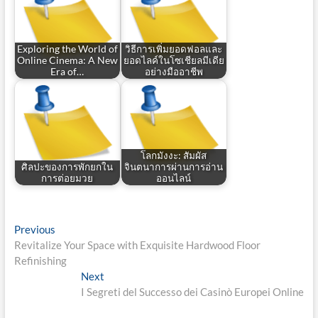
Exploring the World of
วิธีการเพิ่มยอดฟอลและ
Online Cinema: A New
ยอดไลค์ในโซเชียลมีเดีย
Era of…
อย่างมืออาชีพ
โลกมังงะ: สัมผัส
ศิลปะของการพักยกใน
จินตนาการผ่านการอ่าน
การต่อยมวย
ออนไลน์
Post
Previous
Previous
post:
Revitalize Your Space with Exquisite Hardwood Floor
navigation
Refinishing
Next
Next
post:
I Segreti del Successo dei Casinò Europei Online