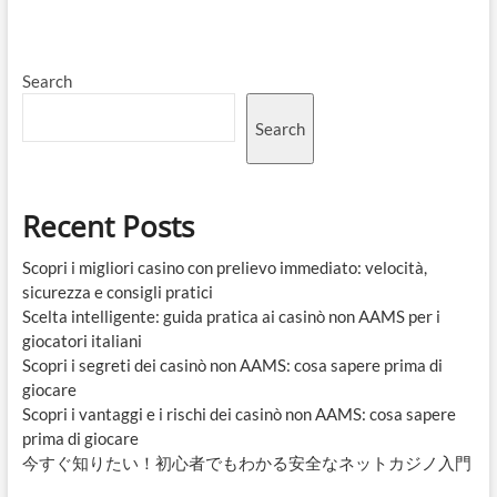
Search
Search
Recent Posts
Scopri i migliori casino con prelievo immediato: velocità,
sicurezza e consigli pratici
Scelta intelligente: guida pratica ai casinò non AAMS per i
giocatori italiani
Scopri i segreti dei casinò non AAMS: cosa sapere prima di
giocare
Scopri i vantaggi e i rischi dei casinò non AAMS: cosa sapere
prima di giocare
今すぐ知りたい！初心者でもわかる安全なネットカジノ入門