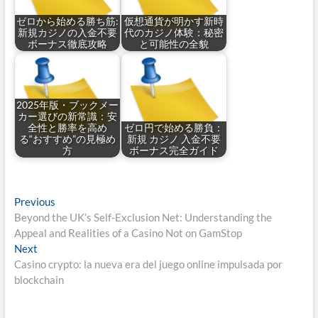
ゼロから始める勝ち筋:
仮想通貨が明かす新時
新規カジノの入金不要
代のカジノ体験：秘密
ボーナス徹底攻略
と可能性の全貌
2025年版・ブックメー
カー選びの新常識：安
全性と勝率を高め
ゼロ円で始める勝負：
る“おすすめ”の見極め
新規 カジノ 入金不要
方
ボーナス完全ガイド
Post
Previous
Previous
post:
Beyond the UK’s Self-Exclusion Net: Understanding the
navigation
Appeal and Realities of a Casino Not on GamStop
Next
Next
post:
Casino crypto: la nueva era del juego online impulsada por
blockchain