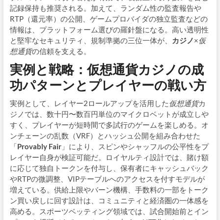
記録保持も推奨される。加えて、ランダム性の監査報告や
RTP（還元率）の公開、ゲームプロバイダの独立監査などの
情報は、プラットフォーム選びの羅針盤になる。高い透明性
と堅牢なセキュリティ、規制準拠の三位一体が、
カジノ
×
仮
想通貨
の信頼を支える。
実例と戦略：仮想通貨カジノの成
功パターンとプレイヤーの戦い方
実例として、レイヤー2ロールアップを活用した
仮想通貨
カ
ジノでは、数十円〜数百円単位のマイクロベットが成立しや
すく、プレイヤーが短時間で多試行のゲームを楽しめる。オ
ンチェーンの乱数（VRF）とハッシュ公開を組み合わせた
「
Provably Fair
」により、スピンやシャッフルの公平性をプ
レイヤー自身が検証可能だ。ロイヤルティ設計では、賭け額
に応じて独自トークンを付与し、保有者にキャッシュバック
やRTPの微調整、VIPテーブルへのアクセスを付すモデルが
増えている。供給上限やバーン機構、手数料の一部をトーク
ン買い戻しに回す設計は、コミュニティと経済圏の一体感を
高める。スポーツベッティング領域では、試合開始前とイン