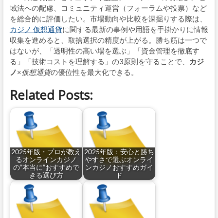
域法への配慮、コミュニティ運営（フォーラムや投票）など
を総合的に評価したい。市場動向や比較を深掘りする際は、
カジノ 仮想通貨
に関する最新の事例や用語を手掛かりに情報
収集を進めると、取捨選択の精度が上がる。勝ち筋は一つで
はないが、「透明性の高い場を選ぶ」「資金管理を徹底す
る」「技術コストを理解する」の3原則を守ることで、
カジ
ノ
×
仮想通貨
の優位性を最大化できる。
Related Posts:
2025年版・プロが教え
2025年版：安心と勝ち
るオンラインカジノ
やすさで選ぶオンライ
の“本当に”おすすめで
ンカジノおすすめガイ
きる選び方
ド