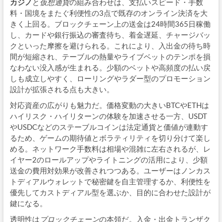
カジノ
と
仮想通貨
の組み合わせは、支払いスピード・手数
料・国境をまたぐ利便性の3点で既存のオンライン決済を大
きく上回る。ブロックチェーン上の送金は24時間365日稼働
し、カードや銀行振込の審査待ち、着金遅延、チャージバッ
クといった摩擦を避けられる。これにより、入出金の待ち時
間が短縮され、テーブルの熱量やライブベットのテンポを損
なわない没入感が生まれる。少額のベットや高頻度の払い戻
しも成立しやすく、ローリングやラダー型のプロモーション
設計が拡張される点も大きい。
対応資産の広がりも魅力だ。価格変動の大きいBTCやETHは
ハイリスク・ハイリターンの体験を加速させる一方、USDT
やUSDCなどのステーブルコインは法定通貨と価値が連動す
るため、ゲームの期待値とボラティリティを切り分けて楽し
める。ネットワーク手数料は相場や混雑に左右されるが、レ
イヤー2のロールアップやライトニングの活用により、少額
送金の費用対効果が改善されつつある。ユーザーはノンカス
トディアルウォレットで秘密鍵を自主管理するか、利便性を
優先してカストディアル型を選ぶか、目的に合わせた設計が
鍵になる。
透明性は
ブロックチェーン
の本領だ。入金・出金トランザク