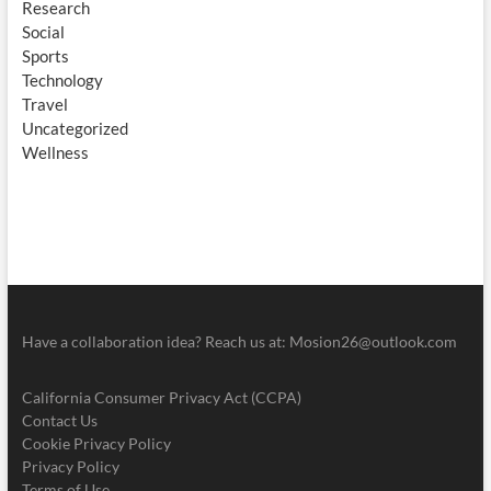
Research
Social
Sports
Technology
Travel
Uncategorized
Wellness
Have a collaboration idea? Reach us at:
Mosion26@outlook.com
California Consumer Privacy Act (CCPA)
Contact Us
Cookie Privacy Policy
Privacy Policy
Terms of Use