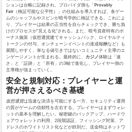
ションは台帳に記録され、プロバイダ側も「
Provably
Fair
（検証可能な公平性）」の仕組みを導入すれば、各ゲー
ムのシャッフルやスピンが暗号学的に検証できる。これによ
り、プレイヤーは結果の正当性を自らチェックでき、勝ち負
けのプロセスが“見える化”される。また、暗号資産特有のボ
ーナス施策（仮想通貨建てキャッシュバック、ロイヤルティ
トークンの付与、オンチェーンイベントの達成報酬など）も
展開しやすく、単なる値引きではないコミュニティ主導のエ
ンゲージメントが生まれる。最終的に、
カジノ
体験は「速
さ」と「証跡」と「所有」の3軸で進化し、プレイヤー側の
主導権が強まっていく。
安全と規制対応：プレイヤーと運
営が押さえるべき基礎
仮想通貨
は迅速な決済を可能にする一方、セキュリティ運用
の質がゲームの信頼性を左右する。プレイヤーはまずウォレ
ットの基本を理解したい。秘密鍵のバックアップ、ハードウ
ェアウォレットの利用、2段階認証、フィッシング対策、ア
ドレスのホワイトリスト化などが鉄則だ。送金時はネットワ