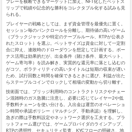
プレーを横断できるマーケットに加え、NFT化したベットス
リップで戦績や記念的な勝利をコレクタブル化する試みも見
られる。
プレイヤーの戦略としては、まず資金管理を最優先に置く。
セッション毎のバンクロールを分離し、期待値の高いゲーム
（ブラックジャックや特定のテーブルルール、RTPが公表さ
れたスロット）を選ぶ。ベットサイズは資金に対して一定割
合に抑え、連敗時のドローダウンを想定して計画する。ボー
ナス活用は効果的だが、出金条件（賭け条件、最大ベット、
ゲーム寄与率）を読み解き、実質的な還元率に落とし込むの
がコツ。ボラティリティの高いタイトルは短期の収束が遅い
ため、試行回数と時間を確保できるときに選び、利益が出た
らステーブルコインでロックして相場の変動から切り離す。
技術面では、ブリッジ利用時のコントラクトリスクやチェー
ン混雑時のガス急騰に注意し、必要に応じてレイヤー2や低
手数料チェーンを使い分ける。入出金は運営のオペレーショ
ン時間や承認ポリシー（マルチシグ、手動承認）を理解し、
急ぎの際は手数料設定やネットワーク選択を工夫する。プラ
ットフォーム選びでは、ゲームプロバイダのラインアップ、
RTPの透明性、セキュリティ監査、KYCフローの明確さ、地