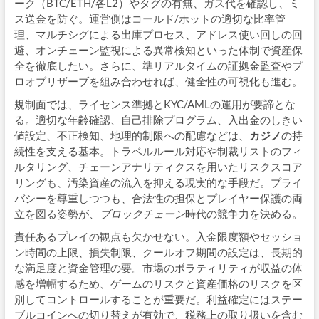
ーク（BTC/ETH/各L2）やタグの有無、ガス代を確認し、ミ
ス送金を防ぐ。運営側はコールド/ホットの適切な比率管
理、マルチシグによる出庫プロセス、アドレス使い回しの回
避、オンチェーン監視による異常検知といった体制で資産保
全を徹底したい。さらに、準リアルタイムの証拠金監査やプ
ロオブリザーブを組み合わせれば、健全性の可視化も進む。
規制面では、ライセンス準拠とKYC/AMLの運用が要諦とな
る。適切な年齢確認、自己排除プログラム、入出金のしきい
値設定、不正検知、地理的制限への配慮などは、
カジノ
の持
続性を支える基本。トラベルルール対応や制裁リストのフィ
ルタリング、チェーンアナリティクスを用いたリスクスコア
リングも、汚染資産の流入を抑える現実的な手段だ。プライ
バシーを尊重しつつも、合法性の担保とプレイヤー保護の両
立を図る姿勢が、
ブロックチェーン
時代の競争力を決める。
責任あるプレイの観点も欠かせない。入金限度額やセッショ
ン時間の上限、損失制限、クールオフ期間の設定は、長期的
な満足度と資金管理の要。市場のボラティリティが収益の体
感を増幅するため、ゲームのリスクと資産価格のリスクを区
別してコントロールすることが重要だ。利益確定にはステー
ブルコインへの切り替えが有効で、税務上の取り扱いを含む