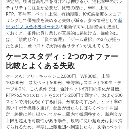
限定的。後者は高配当を引ければ伸びるが、消化途中のボラ
ティリティに注意が必要だ。比較の際は、WR、上限、
RTP、寄与率、ベット上限、有効期限、KYC厳格度をスコア
リングして優先度を決めると失敗が減る。参考情報として
新
規 カジノ 入金不要ボーナス
の最新傾向や用語整理を把握し
ておくと、条件の良し悪しが直感的に見抜ける。最終的に
は、「規約順守」「資金管理」「ゲーム選択」の3点が揃っ
たときに、
低コストで実利を狙うライン
が見えてくる。
ケーススタディ：2つのオファー
比較とよくある失敗
ケースA：フリーキャッシュ2,000円、WR30倍、上限
10,000円、最大ベット500円、寄与率はスロット100％・テ
ーブル0％。この条件では、合計ベット6万円の消化が目標。
RTP96.5％のスロットを1スピン200円で回すと、およそ300
スピンで消化が完了する計算。分散を均すため、ヒット率の
高い中ボラ機種を選び、配当が出たらしばらくベットを固
定、終盤に差し掛かってから上限内で微調整する。勝利金が
上限を超える可能性がある場合、規約に従い超過分は切り捨
てられるため、早期に上限近辺へ到達したら、以降はベット