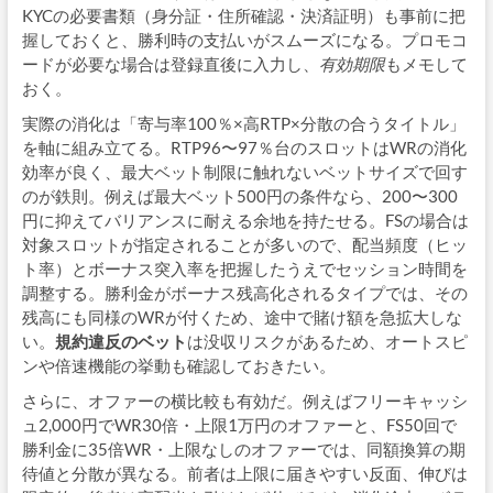
KYCの必要書類（身分証・住所確認・決済証明）も事前に把
握しておくと、勝利時の支払いがスムーズになる。プロモコ
ードが必要な場合は登録直後に入力し、
有効期限
もメモして
おく。
実際の消化は「寄与率100％×高RTP×分散の合うタイトル」
を軸に組み立てる。RTP96〜97％台のスロットはWRの消化
効率が良く、最大ベット制限に触れないベットサイズで回す
のが鉄則。例えば最大ベット500円の条件なら、200〜300
円に抑えてバリアンスに耐える余地を持たせる。FSの場合は
対象スロットが指定されることが多いので、配当頻度（ヒッ
ト率）とボーナス突入率を把握したうえでセッション時間を
調整する。勝利金がボーナス残高化されるタイプでは、その
残高にも同様のWRが付くため、途中で賭け額を急拡大しな
い。
規約違反のベット
は没収リスクがあるため、オートスピ
ンや倍速機能の挙動も確認しておきたい。
さらに、オファーの横比較も有効だ。例えばフリーキャッシ
ュ2,000円でWR30倍・上限1万円のオファーと、FS50回で
勝利金に35倍WR・上限なしのオファーでは、同額換算の期
待値と分散が異なる。前者は上限に届きやすい反面、伸びは