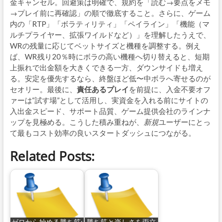
金キャンセル。回避策は明確で、規約を「読む→要点をメモ
→プレイ前に再確認」の順で徹底すること。さらに、ゲーム
内の「RTP」「ボラティリティ」「ペイライン」「機能（マ
ルチプライヤー、拡張ワイルドなど）」を理解したうえで、
WRの残量に応じてベットサイズと機種を調整する。例え
ば、WR残り20％時にボラの高い機種へ切り替えると、短期
上振れで出金額を大きくできる一方、ダウンサイドも増え
る。安定を優先するなら、終盤ほど低〜中ボラへ寄せるのが
セオリー。最後に、
責任あるプレイ
を前提に、入金不要オフ
ァーは“試す場”として活用し、実資金を入れる前にサイトの
入出金スピード、サポート品質、ゲーム提供会社のラインナ
ップを見極める。こうした積み重ねが、
新規
ユーザーにとっ
て最もコスト効率の良いスタートダッシュにつながる。
Related Posts: