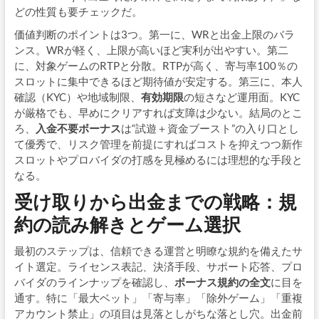
どの性質も要チェックだ。
価値判断のポイントは3つ。第一に、WRと出金上限のバラ
ンス。WRが軽く、上限が高いほど実利が出やすい。第二
に、対象ゲームのRTPと分散。RTPが高く、寄与率100％の
スロットに集中できるほど期待値が安定する。第三に、本人
確認（KYC）や地域制限、
有効期限
の短さなど運用面。KYC
が厳格でも、早めにクリアすれば支障は少ない。結局のとこ
ろ、
入金不要ボーナス
は“試遊＋資金ブースト”の入り口とし
て優秀で、リスク管理を前提にすればコストを抑えつつ新作
スロットやプロバイダの打感を見極めるには理想的な手段と
なる。
受け取りから出金までの戦略：規
約の読み解きとゲーム選択
最初のステップは、信頼できる運営と明瞭な規約を備えたサ
イト選定。ライセンス表記、決済手段、サポート応答、プロ
バイダのラインナップを確認し、
ボーナス規約の全文
に目を
通す。特に「最大ベット」「寄与率」「除外ゲーム」「重複
アカウント禁止」の項目は見落としがちな落とし穴。出金前