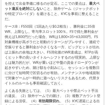
を控えて出金準備に移るのが定石。ここでの要点は、
最大ベ
ット違反を絶対にしない
こと、除外ゲーム（ジャックポット
や特定プロバイダ）を避けること、KYCを事前に整えること
だ。
ケースB：FS50回（1回あたり$0.2相当）、勝利金に35倍
WR、上限なし、寄与率スロット100％。FSで得た勝利金が
例えば1,800円だった場合、WRは1,800×35=63,000円。FS
対象機種が高ボラだと初動のリターンがブレやすく、連続で
空振りすると勝利金が小さくなる一方、ビッグヒットが出れ
ば上振れの余地は大きい。FS消化後のWR達成は、RTPが高
くヒット率の良いタイトルへシフトするのが現実的。
上限な
し
は魅力的だが、WRが重いほど中盤の資金ドローダウンが
起きやすいため、賭け額を小刻みにし、セッションを複数日
に分けて短時間で区切るのが有効。メンテナンスや地域規制
で対象ゲームが一時的に遊べないリスクもあるため、代替タ
イトルのルールも事前確認しておく。
よくある失敗としては、（1）最大ベットや禁止ベット手法
の違反、（2）除外ゲームでの賭け、（3）複数アカウント登
録による没収、（4）
有効期限切れ
、（5）KYC遅延による出