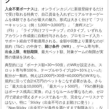
入金不要ボーナス
は、オンライン
カジノ
に新規登録するだけ
で受け取れる特典で、自己資金を入れずにリアルマネーゲー
ムを体験できるのが最大の魅力。形式は大きく分けて「フリ
ーキャッシュ（例：1,000〜3,000円）」「
無料スピン
（FS）」「ライブ向けフリーチップ」の3タイプ。いずれも
アカウント作成後に自動付与されるか、プロモコード入力・
サポート経由で手動適用される。金額や回数より重要なのが
規約（T&C）の中身で、
賭け条件（WR）
、ゲーム寄与率、
出金上限
、
有効期限
、最大ベット額、対象ゲームの制限が実
際の価値を決める。
典型的には「ボーナス額×30〜50倍」のWRが設定され、ス
ロット寄与率100％、テーブルやライブは0〜10％といった
配分が一般的。例えば2,000円×30倍=60,000円のW Rなら、
規約に沿って合計6万円のベットをこなす必要がある。さら
に「最大出金10,000円」「最大ベット500円」「FSの勝利金
はボーナス残高に変換」のようなルールが重なるため、
ゼロ
円で資金が増えるチャンス
である一方、完全なノーリスクで
はない。特に「Sticky（出金不可のまま賭けに使う）」
「Non-Sticky（出金可だが条件を満たすまで制限あり）」な