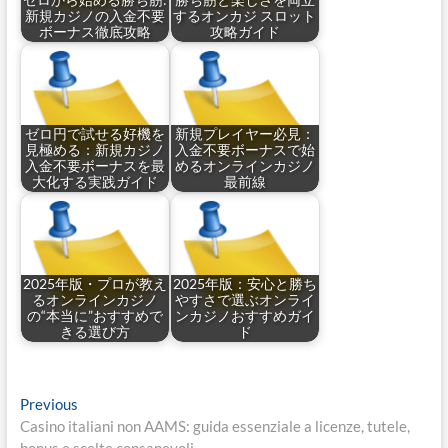
ゼロから始める勝ち筋:
勝ち筋と楽しさを両立
新規カジノの入金不要
するオンカジ スロット
ボーナス徹底攻略
攻略ガイド
ゼロ円で試せる好機を
新規プレイヤー必見：
見極める：新規カジノ
入金不要ボーナスで始
入金不要ボーナスを最
めるオンラインカジノ
大化する実践ガイド
最前線
2025年版・プロが教え
2025年版：安心と勝ち
るオンラインカジノ
やすさで選ぶオンライ
の“本当に”おすすめで
ンカジノおすすめガイ
きる選び方
ド
Post
Previous
Previous
post:
Casino italiani non AAMS: guida essenziale a licenze, tutele,
navigation