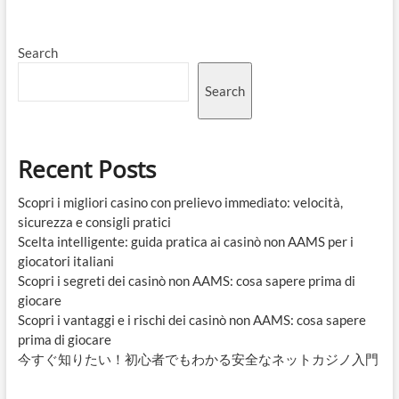
Search
Search
Recent Posts
Scopri i migliori casino con prelievo immediato: velocità,
sicurezza e consigli pratici
Scelta intelligente: guida pratica ai casinò non AAMS per i
giocatori italiani
Scopri i segreti dei casinò non AAMS: cosa sapere prima di
giocare
Scopri i vantaggi e i rischi dei casinò non AAMS: cosa sapere
prima di giocare
今すぐ知りたい！初心者でもわかる安全なネットカジノ入門