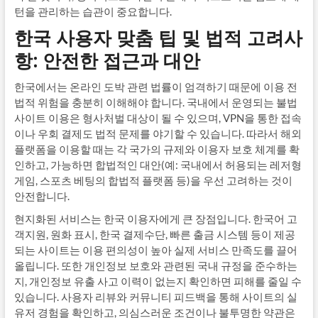
턴을 관리하는 습관이 중요합니다.
한국 사용자 맞춤 팁 및 법적 고려사
항: 안전한 접근과 대안
한국에서는 온라인 도박 관련 법률이 엄격하기 때문에 이용 전
법적 위험을 충분히 이해해야 합니다. 국내에서 운영되는 불법
사이트 이용은 형사처벌 대상이 될 수 있으며, VPN을 통한 접속
이나 우회 결제도 법적 문제를 야기할 수 있습니다. 따라서 해외
플랫폼을 이용할 때는 각 국가의 규제와 이용자 보호 체계를 확
인하고, 가능하면 합법적인 대안(예: 국내에서 허용되는 레저형
게임, 스포츠 베팅의 합법적 플랫폼 등)을 우선 고려하는 것이
안전합니다.
현지화된 서비스는 한국 이용자에게 큰 장점입니다. 한국어 고
객지원, 원화 표시, 한국 결제수단, 빠른 출금 시스템 등이 제공
되는 사이트는 이용 편의성이 높아 실제 서비스 만족도를 끌어
올립니다. 또한 개인정보 보호와 관련된 국내 규정을 준수하는
지, 개인정보 유출 사고 이력이 없는지 확인하면 피해를 줄일 수
있습니다. 사용자 리뷰와 커뮤니티 피드백을 통해 사이트의 실
유저 경험을 확인하고, 의심스러운 조건이나 불투명한 약관은