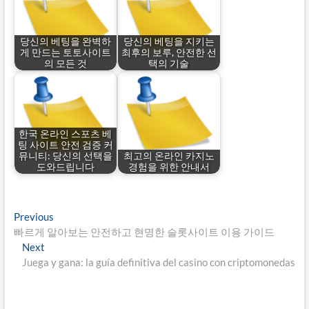
당신의 베팅을 완벽하
당신의 베팅을 지키는
게 만드는 토토사이트
최후의 보루, 안전한 선
의 모든 것
택의 기술
한국 온라인 스포츠 베
팅 사이트 안전 검증 커
뮤니티: 당신의 선택을
최고의 온라인 카지노
도와드립니다
경험을 위한 안내서
Post
Previous
Previous
post:
빠르게 알아보는 안전하고 현명한 슬롯사이트 이용 가이드
navigation
Next
Next
post:
Juega y gana: la guía definitiva del casino con criptomonedas