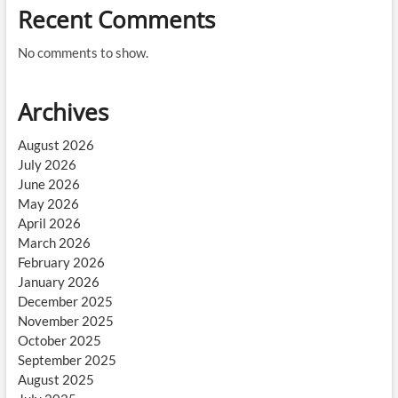
Recent Comments
No comments to show.
Archives
August 2026
July 2026
June 2026
May 2026
April 2026
March 2026
February 2026
January 2026
December 2025
November 2025
October 2025
September 2025
August 2025