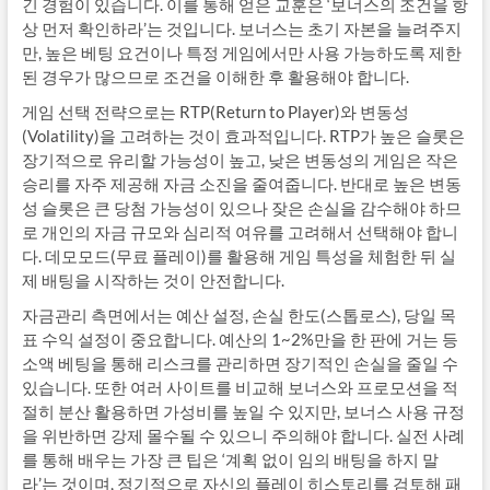
긴 경험이 있습니다. 이를 통해 얻은 교훈은 ‘보너스의 조건을 항
상 먼저 확인하라’는 것입니다. 보너스는 초기 자본을 늘려주지
만, 높은 베팅 요건이나 특정 게임에서만 사용 가능하도록 제한
된 경우가 많으므로 조건을 이해한 후 활용해야 합니다.
게임 선택 전략으로는 RTP(Return to Player)와 변동성
(Volatility)을 고려하는 것이 효과적입니다. RTP가 높은 슬롯은
장기적으로 유리할 가능성이 높고, 낮은 변동성의 게임은 작은
승리를 자주 제공해 자금 소진을 줄여줍니다. 반대로 높은 변동
성 슬롯은 큰 당첨 가능성이 있으나 잦은 손실을 감수해야 하므
로 개인의 자금 규모와 심리적 여유를 고려해서 선택해야 합니
다. 데모모드(무료 플레이)를 활용해 게임 특성을 체험한 뒤 실
제 배팅을 시작하는 것이 안전합니다.
자금관리 측면에서는 예산 설정, 손실 한도(스톱로스), 당일 목
표 수익 설정이 중요합니다. 예산의 1~2%만을 한 판에 거는 등
소액 베팅을 통해 리스크를 관리하면 장기적인 손실을 줄일 수
있습니다. 또한 여러 사이트를 비교해 보너스와 프로모션을 적
절히 분산 활용하면 가성비를 높일 수 있지만, 보너스 사용 규정
을 위반하면 강제 몰수될 수 있으니 주의해야 합니다. 실전 사례
를 통해 배우는 가장 큰 팁은 ‘계획 없이 임의 배팅을 하지 말
라’는 것이며, 정기적으로 자신의 플레이 히스토리를 검토해 패