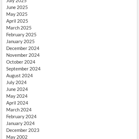
July 2025
June 2025
May 2025
April 2025
March 2025
February 2025
January 2025
December 2024
November 2024
October 2024
September 2024
August 2024
July 2024
June 2024
May 2024
April 2024
March 2024
February 2024
January 2024
December 2023
May 2002