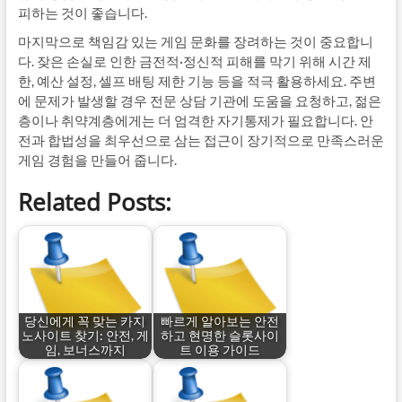
피하는 것이 좋습니다.
마지막으로 책임감 있는 게임 문화를 장려하는 것이 중요합니
다. 잦은 손실로 인한 금전적·정신적 피해를 막기 위해 시간 제
한, 예산 설정, 셀프 배팅 제한 기능 등을 적극 활용하세요. 주변
에 문제가 발생할 경우 전문 상담 기관에 도움을 요청하고, 젊은
층이나 취약계층에게는 더 엄격한 자기통제가 필요합니다. 안
전과 합법성을 최우선으로 삼는 접근이 장기적으로 만족스러운
게임 경험을 만들어 줍니다.
Related Posts:
당신에게 꼭 맞는 카지
빠르게 알아보는 안전
노사이트 찾기: 안전, 게
하고 현명한 슬롯사이
임, 보너스까지
트 이용 가이드