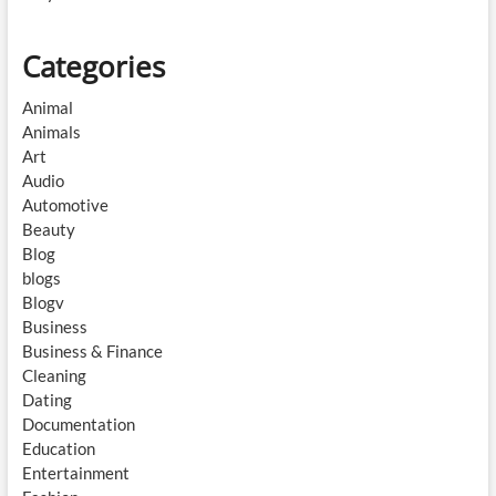
Categories
Animal
Animals
Art
Audio
Automotive
Beauty
Blog
blogs
Blogv
Business
Business & Finance
Cleaning
Dating
Documentation
Education
Entertainment