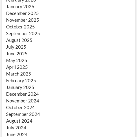
January 2026
December 2025
November 2025
October 2025
September 2025
August 2025
July 2025
June 2025
May 2025
April 2025
March 2025
February 2025
January 2025
December 2024
November 2024
October 2024
September 2024
August 2024
July 2024
June 2024