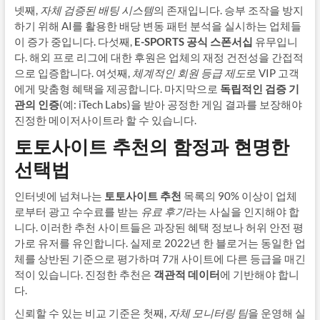
넷째,
자체 검증된 배팅 시스템
의 존재입니다. 승부 조작을 방지
하기 위해 AI를 활용한 배당 변동 패턴 분석을 실시하는 업체들
이 증가 중입니다. 다섯째,
E-SPORTS 공식 스폰서십
유무입니
다. 해외 프로 리그에 대한 후원은 업체의 재정 건전성을 간접적
으로 입증합니다. 여섯째,
체계적인 회원 등급 제도
로 VIP 고객
에게 맞춤형 혜택을 제공합니다. 마지막으로
독립적인 검증 기
관의 인증
(예: iTech Labs)을 받아 공정한 게임 결과를 보장해야
진정한 메이저사이트라 할 수 있습니다.
토토사이트 추천의 함정과 현명한
선택법
인터넷에 넘쳐나는
토토사이트 추천
목록의 90% 이상이 업체
로부터 광고 수수료를 받는
유료 후기
라는 사실을 인지해야 합
니다. 이러한 추천 사이트들은 과장된 혜택 정보나 허위 안전 평
가로 유저를 유인합니다. 실제로 2022년 한 블로거는 동일한 업
체를 상반된 기준으로 평가하며 7개 사이트에 다른 등급을 매긴
적이 있습니다. 진정한 추천은
객관적 데이터
에 기반해야 합니
다.
신뢰할 수 있는 비교 기준은 첫째,
자체 모니터링 팀
을 운영해 실