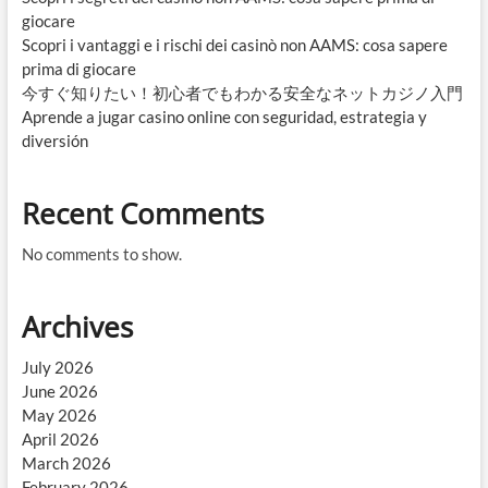
giocare
Scopri i vantaggi e i rischi dei casinò non AAMS: cosa sapere
prima di giocare
今すぐ知りたい！初心者でもわかる安全なネットカジノ入門
Aprende a jugar casino online con seguridad, estrategia y
diversión
Recent Comments
No comments to show.
Archives
July 2026
June 2026
May 2026
April 2026
March 2026
February 2026