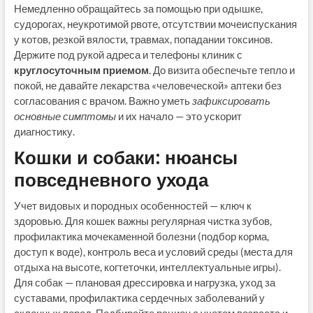
Немедленно обращайтесь за помощью при одышке,
судорогах, неукротимой рвоте, отсутствии мочеиспускания
у котов, резкой вялости, травмах, попадании токсинов.
Держите под рукой адреса и телефоны клиник с
круглосуточным приемом
. До визита обеспечьте тепло и
покой, не давайте лекарства «человеческой» аптеки без
согласования с врачом. Важно уметь
зафиксировать
основные симптомы
и их начало — это ускорит
диагностику.
Кошки и собаки: нюансы
повседневного ухода
Учет видовых и породных особенностей — ключ к
здоровью. Для кошек важны регулярная чистка зубов,
профилактика мочекаменной болезни (подбор корма,
доступ к воде), контроль веса и условий среды (места для
отдыха на высоте, когтеточки, интеллектуальные игры).
Для собак — плановая дрессировка и нагрузка, уход за
суставами, профилактика сердечных заболеваний у