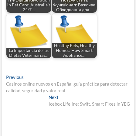
The Digital Revolution
Потужність та
in Pet Care: Australia’s
Функціонал: Важливе
24/7…
Обладнання для…
Healthy Pets, Healthy
La Importancia de las
Homes: How Smart
Dietas Veterinarias…
Appliance…
Post
Previous
Previous
post:
Casinos online nuevos en España: guía práctica para detectar
navigation
calidad, seguridad y valor real
Next
Next
post:
Icebox Lifeline: Swift, Smart Fixes in YEG