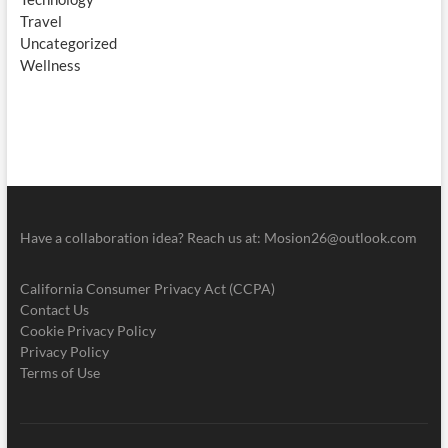
Travel
Uncategorized
Wellness
Have a collaboration idea? Reach us at:
Mosion26@outlook.com
California Consumer Privacy Act (CCPA)
Contact Us
Cookie Privacy Policy
Privacy Policy
Terms of Use