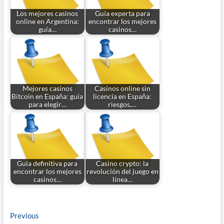
Los mejores casinos
Guía experta para
online en Argentina:
encontrar los mejores
guía…
casinos…
Mejores casinos
Casinos online sin
Bitcoin en España: guía
licencia en España:
para elegir…
riesgos,…
Guía definitiva para
Casino crypto: la
encontrar los mejores
revolución del juego en
casinos…
línea…
Post
Previous
Previous