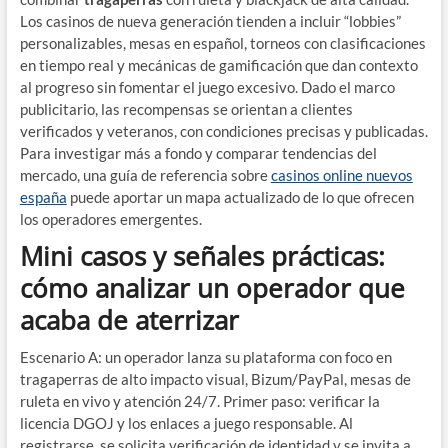
Los casinos de nueva generación tienden a incluir “lobbies”
personalizables, mesas en español, torneos con clasificaciones
en tiempo real y mecánicas de gamificación que dan contexto
al progreso sin fomentar el juego excesivo. Dado el marco
publicitario, las recompensas se orientan a clientes
verificados y veteranos, con condiciones precisas y publicadas.
Para investigar más a fondo y comparar tendencias del
mercado, una guía de referencia sobre
casinos online nuevos
españa
puede aportar un mapa actualizado de lo que ofrecen
los operadores emergentes.
Mini casos y señales prácticas:
cómo analizar un operador que
acaba de aterrizar
Escenario A: un operador lanza su plataforma con foco en
tragaperras de alto impacto visual, Bizum/PayPal, mesas de
ruleta en vivo y atención 24/7. Primer paso: verificar la
licencia DGOJ y los enlaces a juego responsable. Al
registrarse, se solicita verificación de identidad y se invita a