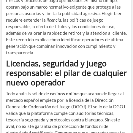
frescos y procesos de pago optimizados. Al mismo tiempo,
operan bajo un marco normativo exigente que protege a las
personas usuarias y limita la publicidad agresiva. Elegir bien
requiere entender la
licencia
, las políticas de juego
responsable, la oferta de títulos y las condiciones de uso,
además de valorar la rapidez de retiros y la atención al cliente.
Este recorrido explica cómo identificar operadores de última
generación que combinan innovación con cumplimiento y
transparencia.
Licencias, seguridad y juego
responsable: el pilar de cualquier
nuevo operador
Todo análisis sólido de
casinos online
que acaban de llegar al
mercado español empieza por la licencia de la Dirección
General de Ordenación del Juego (DGOJ). El sello de la DGOJ
valida que la plataforma cumple con auditorías técnicas,
tesorería segregada y protocolos contra blanqueo. Sin este
aval, no existe garantía de protección de fondos ni de
aleatoriedad certificada. Comprueba que el operador muestre