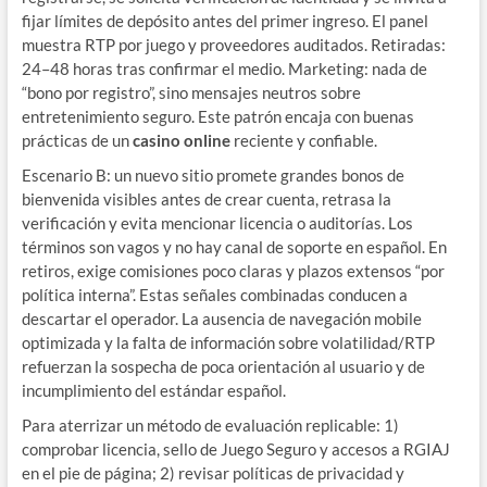
fijar límites de depósito antes del primer ingreso. El panel
muestra RTP por juego y proveedores auditados. Retiradas:
24–48 horas tras confirmar el medio. Marketing: nada de
“bono por registro”, sino mensajes neutros sobre
entretenimiento seguro. Este patrón encaja con buenas
prácticas de un
casino online
reciente y confiable.
Escenario B: un nuevo sitio promete grandes bonos de
bienvenida visibles antes de crear cuenta, retrasa la
verificación y evita mencionar licencia o auditorías. Los
términos son vagos y no hay canal de soporte en español. En
retiros, exige comisiones poco claras y plazos extensos “por
política interna”. Estas señales combinadas conducen a
descartar el operador. La ausencia de navegación mobile
optimizada y la falta de información sobre volatilidad/RTP
refuerzan la sospecha de poca orientación al usuario y de
incumplimiento del estándar español.
Para aterrizar un método de evaluación replicable: 1)
comprobar licencia, sello de Juego Seguro y accesos a RGIAJ
en el pie de página; 2) revisar políticas de privacidad y