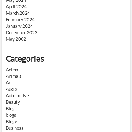
May 2024
April 2024
March 2024
February 2024
January 2024
December 2023
May 2002
Categories
Animal
Animals
Art
Audio
Automotive
Beauty
Blog
blogs
Blogv
Business