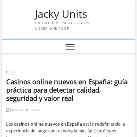
Skip
Jacky Units
to
content
UNITING DIVERSE THOUGHTS
UNDER ONE ROOF
BLOG
Casinos online nuevos en España: guía
práctica para detectar calidad,
seguridad y valor real
October 10, 2025
Los
casinos online nuevos en España
están redefiniendo la
experiencia de juego con tecnología más ágil, catálogos