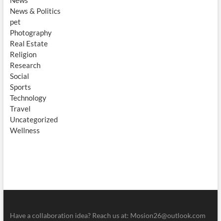
News
News & Politics
pet
Photography
Real Estate
Religion
Research
Social
Sports
Technology
Travel
Uncategorized
Wellness
Have a collaboration idea? Reach us at:
Mosion26@outlook.com