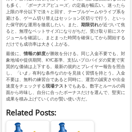
も多く、
「ボーナスアビューズ」
の定義が幅広い。迷ったら
上限の半分以下で淡々と回す、テーブルゲームやライブ系を
避ける、ゲーム切り替えはセッション区切りで行う、といっ
た保守的な運用を徹底したい。また、
期限切れ
が近づいて焦
ると、無理なベットサイズになりがちだ。受け取り前にスケ
ジュールを確認し、まとまった時間を確保してから開始する
だけでも成功率は大きく上がる。
最後に、
情報の鮮度
が勝敗を分ける。同じ入金不要でも、対
象地域や提供期間、KYC基準、支払いプロバイダの変更で実
質的な価値は上下する。最新の規約とプレイヤー報告を照合
し、
「いま」
有利な条件なのかを見抜く習慣を持とう。入金
不要は、無料の練習台であると同時に、運営の誠実さや出金
速度をチェックする
現場テスト
でもある。数字とルールの両
面から吟味し、自分に合ったボーナスだけを選んで、堅実に
成果を積み上げていくのが賢い使い方だ。
Related Posts: