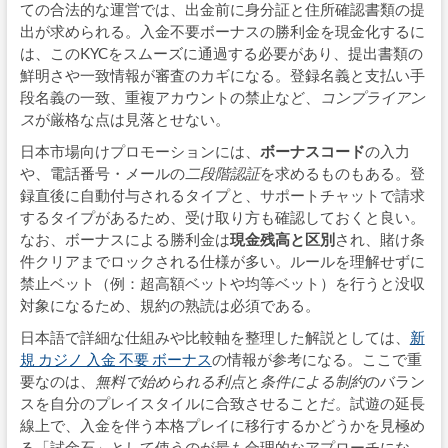
ての合法的な運営では、出金前に身分証と住所確認書類の提
出が求められる。入金不要ボーナスの勝利金を現金化するに
は、このKYCをスムーズに通過する必要があり、提出書類の
鮮明さや一致情報が審査のカギになる。登録名義と支払い手
段名義の一致、重複アカウントの禁止など、
コンプライアン
ス
が厳格な点は見落とせない。
日本市場向けプロモーションには、
ボーナスコード
の入力
や、電話番号・メールの
二段階認証
を求めるものもある。登
録直後に自動付与されるタイプと、サポートチャットで請求
するタイプがあるため、受け取り方も確認しておくと良い。
なお、ボーナスによる勝利金は
現金残高と区別
され、賭け条
件クリアまでロックされる仕様が多い。ルールを理解せずに
禁止ベット（例：超高額ベットや均等ベット）を行うと没収
対象になるため、規約の熟読は必須である。
日本語で詳細な仕組みや比較軸を整理した解説としては、
新
規 カジノ 入金 不要 ボーナス
の情報が参考になる。ここで重
要なのは、
無料で始められる利点
と
条件による制約
のバラン
スを自分のプレイスタイルに合致させることだ。試遊の延長
線上で、入金を伴う本格プレイに移行するかどうかを見極め
る「試金石」として使うのが最も合理的なアプローチにな