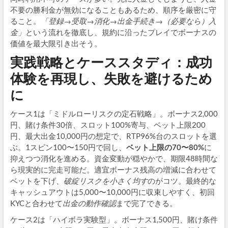
不要の勝利金が無効になることもあるため、順序を厳密に守
ること。
「登録→受取→消化→出金手続き→（必要なら）入
金」
という流れを徹底し、規約に沿ったプレイでボーナスの
価値を最大限引き出そう。
実践戦略とケーススタディ：成功
体験を再現し、失敗を避けるため
に
ケース1は「ミドルローリスクの定石戦略」。ボーナス2,000
円、賭け条件30倍、スロット100%寄与、ベット上限200
円、最大出金10,000円の想定で、RTP96%台のスロットを選
ぶ。1スピン100〜150円で回し、
ベット上限の70〜80%
に
抑えつつ消化を進める。資金変動が穏やかで、期限48時間な
ら現実的に完走可能だ。適宜ボーナス残高の増減に合わせて
ベットを下げ、
破綻リスクを小さく均す
のがコツ。最終的な
キャッシュアウトは5,000〜10,000円に収束しやすく、初回
KYCと合わせて
出金の動作確認
まで完了できる。
ケース2は「ハイボラ実験型」。ボーナス1,500円、賭け条件