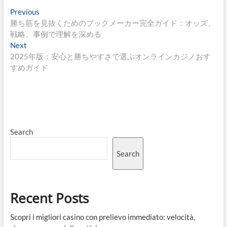
Post
Previous
Previous
post:
勝ち筋を見抜くためのブックメーカー完全ガイド：オッズ、
navigation
戦略、事例で理解を深める
Next
Next
post:
2025年版：安心と勝ちやすさで選ぶオンラインカジノおす
すめガイド
Search
Search
Recent Posts
Scopri i migliori casino con prelievo immediato: velocità,