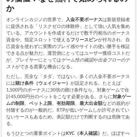
か
オンラインカジノの世界で、
入金不要ボーナス
は新規登録者
に提供される「リスクゼロの体験枠」として強い人気を集め
ている。アカウントを作成するだけで数千円相当のボーナス
資金や、指定スロットで使える
フリースピン
が付与され、自
己資金を使わずに実際のプレイ感やサイトの使い勝手を検証
できる点が魅力だ。運営側にとってはユーザー獲得コストだ
が、プレイヤーにとっては
ゲーム性の確認
や
出金フローのテ
スト
ができる貴重な機会になる。
ただし、完全な「タダ」ではない。多くの入金不要ボーナス
には
賭け条件（ウェイジャー）
が設定される。たとえば
1,500円のボーナスに30倍の賭け条件なら、対象ゲームで合
計45,000円分のベットをこなす必要がある。さらに
対象ゲー
ムの制限
、
ベット上限
、
有効期限
、
最大出金額
などの規約が
付随するのが一般的だ。RTPが低いゲームしか許可されてい
ないケースもあるため、表記額だけで判断するのは危険であ
る。
もうひとつの重要ポイントは
KYC（本人確認）
だ。ほぼすべ