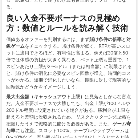
る。
良い入金不要ボーナスの見極め
方：数値とルールを読み解く技術
価値あるオファーを判別するには、まず
賭け条件の倍率
と
対
象ゲーム
をチェックする。賭け条件が低く、RTPが高いスロ
ットに適用できるほど、有利性は高まる。例えば30倍と50
倍では体感の負担が大きく異なる。
ベット上限
も重要で、1
スピンあたり上限が2〜5ドル（または相当額）に制限される
と、賭け条件の消化に必要なスピン回数が増え、時間的コス
トがかかる。短期で消化したいなら、期限に対して現実的な
回転数かどうかをイメージしよう。
最大出金額（キャッシュアウト上限）
は見落としがちな盲点
だ。入金不要ボーナスで大勝しても、出金上限が100ドルや
200ドル程度に設定されている場合がある。勝利金が上限を
超えると差額は没収されるため、
リスクとリターンの上限
を
把握したうえで戦略的に賭ける必要がある。また、
ゲーム寄
与率
にも注意。スロット100%、テーブルやライブゲームは
0〜10%など、寄与率が低いゲームで消化しようとすると時