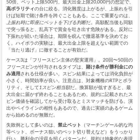
50倍、ベット上限500円、最大出金上限20,000円の想定で、
高ボラリティ
の台に絞る。消化難度は上がるが、上振れを引
けば短期で賭け条件を跨ぐこともある。ここで重要なのは、
上振れ時に即座にベットを下げる判断
だ。高額配当後も同額
で突っ張ると、乱高下で賞金を吐き出す危険がある。反対に
下振れが続いた場合は、期限を睨んで撤退基準を決めてお
く。ハイボラの実験は、最大出金上限を超えない範囲での
「当たり逃げ」に徹することが有効だ。
ケース3は「フリースピン主体の堅実運用」。20回〜50回の
フリースピン
が付与されるタイプは、
賭け条件が勝利金にの
み適用
される仕様が多い。スピン結果によっては消化負担が
小さく、時間効率が良い。注意点は、対象機種のRTPとボラ
リティ、そして
1スピン相当額
だ。換算額が低すぎると、最
大出金に届かず終わることもあるため、規約に記載されたス
ピン価値を確認してから受け取るとミスマッチを防げる。演
出やペイラインの相性もあるので、過去に実績のあるゲーム
から始めるのが無難だ。
失敗例として多いのは、
禁止ベット
（マーチンゲール的な均
等ベット、ボーナス狙いのベット切り替えなど）をうっかり
行い、勝利金の没収を招くパターンだ。規約は抽象的な表現