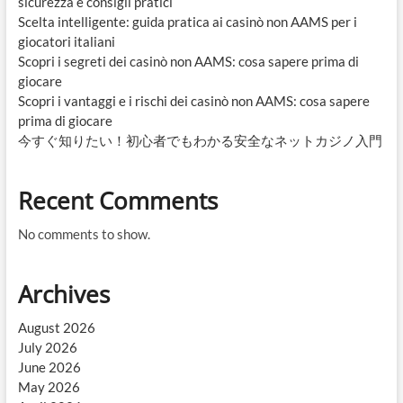
sicurezza e consigli pratici
Scelta intelligente: guida pratica ai casinò non AAMS per i
giocatori italiani
Scopri i segreti dei casinò non AAMS: cosa sapere prima di
giocare
Scopri i vantaggi e i rischi dei casinò non AAMS: cosa sapere
prima di giocare
今すぐ知りたい！初心者でもわかる安全なネットカジノ入門
Recent Comments
No comments to show.
Archives
August 2026
July 2026
June 2026
May 2026