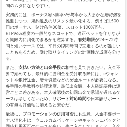
間のムダになりやすい。
実務的には、ボーナス額×勝率×寄与率から大まかな
期待値
を
推測しつつ、規約違反のリスクを最小化する。例えば1,500
円のボーナス、賭け条件30倍、スロット100%寄与、
RTP96%程度の一般的なスロットで、適正ベットを守りなが
ら期限内に消化できるかを逆算する。
有効期限
が24〜72時
間と短いケースでは、平日の隙間時間で完走するのが難しい
こともあるため、受け取りタイミングの計画性が成否を分け
る。
また、
支払い方法と出金手段
の相性も見ておきたい。入金不
要で始めても、最終的に勝利金を受け取る際には、eウォレ
ットや銀行送金、暗号資産などの
出金ルート
が必要になる。
各手段の手数料や処理速度、最低出金額、本人確認要件は運
営ごとに差がある。本人確認後の初回出金で承認が遅れるケ
ースは珍しくないため、
サポート対応時間
や日本語サポート
の有無も評価軸に加えると安心だ。
最後に、
プロモーションの併用可否
にも注意。入金不要ボー
ナス消化中は、ウェルカムパッケージやキャッシュバックと
同時利用不可のケースが多い。先に入金してしまうと、入金