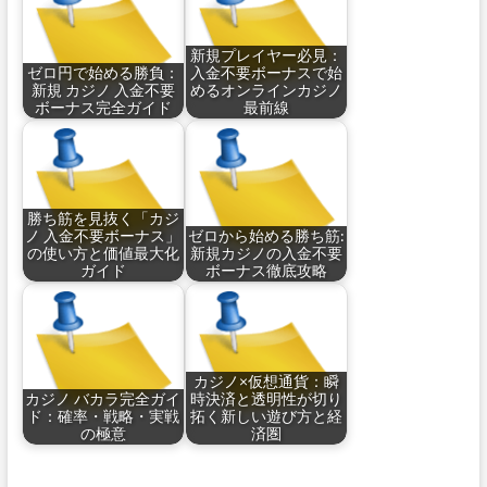
新規プレイヤー必見：
ゼロ円で始める勝負：
入金不要ボーナスで始
新規 カジノ 入金不要
めるオンラインカジノ
ボーナス完全ガイド
最前線
勝ち筋を見抜く「カジ
ノ 入金不要ボーナス」
ゼロから始める勝ち筋:
の使い方と価値最大化
新規カジノの入金不要
ガイド
ボーナス徹底攻略
カジノ×仮想通貨：瞬
カジノ バカラ完全ガイ
時決済と透明性が切り
ド：確率・戦略・実戦
拓く新しい遊び方と経
の極意
済圏