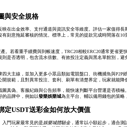
版圖與安全規格
接反映在出金效率、支付通道與資訊安全等維度。評估一家值得長
有刻意拖延審核的情況。標準上，常見的提款完成時間落在10
產。若看重手續費與到帳速度，TRC20相較ERC20通常更省
規則是否透明，包含流水倍數、有效投注定義與黑名單館別，避
棋牌四大主線，並加入更多小眾品類如電競盤口、街機捕魚與P2P
公開規範，且對異常投注、套利、刷單有清楚界定，玩家就能降
截圖真偽、客服紀錄與公告頻率，能快速判斷平台營運是否積極
好的品牌中，例如以
發樂娛樂城
為主平台、輔以備用錢包的策略
定USDT送彩金如何放大價值
奏。入門玩家最常見的是
娛樂城體驗金
，通常以小額起步，適合測