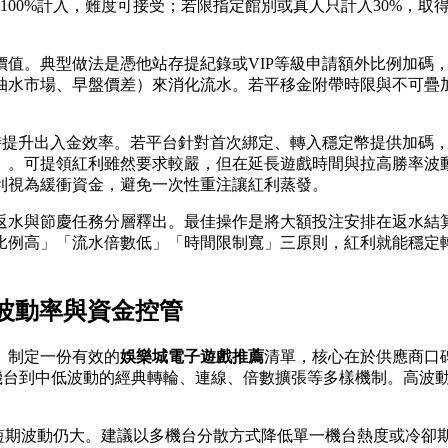
子100%計入，難度可接受；若限指定館別或真人只計入30%，
值。典型做法是憑他站存提紀錄或VIP等級申請額外比例加碼，
抽水市場、早盤價差）來消化流水。若平移金附帶時限與不可疊
提升出入金效率。若平台針對首次綁定、轉入穩定幣提供加碼，務
。可提領紅利雖然要求較嚴，但在延長遊戲時間與拉高勝率波動空
利視為緩衝資金，避免一次性重注讓紅利蒸發。
週返水與節慶任務分層釋出。最佳操作是將大額投注安排在返水
比例高」「流水倍數低」「時間限制寬」三原則，紅利就能穩定
波動率與資金控管
。制定一份有效的
娛樂城電子遊戲推薦
清單，核心在於供應商口碑、
供從高波動買獎金機台到中低波動的經典轉輪、連線、倍數擴張等多樣機
短期波動仍大。建議以多機台分散方式降低單一機台熱度或冷卻期