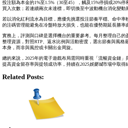
投注額為本金的1%至1.5%（30至45），觸及15%停損或20
買入次數；若連續兩次未達標，即切換至中波動機台消化變動
若以消化紅利流水為目標，應優先挑選投注節奏平穩、命中率
的注碼管理能避免在冷盤時放大損失，也能在優勢期延長勝率曲
實務上，評測與口碑是選擇機台的重要參考。每月整理自己的
整理資源，對照RTP、返水比例與活動密度，選出節奏與風格
本身，而非與風控或卡關出金周旋。
總的來說，2025年的電子遊戲布局需同時重視「流暢資金鏈
提高資金留存率與提領成功率，持續在
2025娛樂城
市場中取得
Related Posts: