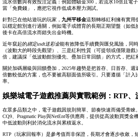
流水倍數與有效投注定義：例如體驗金300，若流水10倍且電
當「免費錢」，應把它視作低成本壓力測試。
針對已在他站遊玩的玩家，
九州平移金
這類轉移紅利擁有實用價
以穩定館別進行過關，例如電子或體育的長期正期望盤（如低
後卡在高倍流水而錯失出金時機。
近年竄起的
綁定usdt送彩金
能有效降低手續費與匯兌風險，同時
（波動大的時段先觀望）、三是紅利性質（可提領或僅限遊戲）
倍，建議採「低波動館別優先、疊加日常回饋」的方式，把紅
關於加碼層級與回饋疊加，2025年趨勢是把首存、日首存、
倍數較低的方案，也不要被高額面值所吸引。只要遵循「計入
率。
娛樂城電子遊戲推薦與實戰範例：RTP、
在眾多品類之中，電子遊戲因規則簡單、節奏快速而備受青睞
CQ9、Pragmatic Play與NetEnt等供應商，提
中低波動則利於消化流水與累積返水。
RTP（玩家回報率）是參考值而非保證，長期才會逐步收斂，