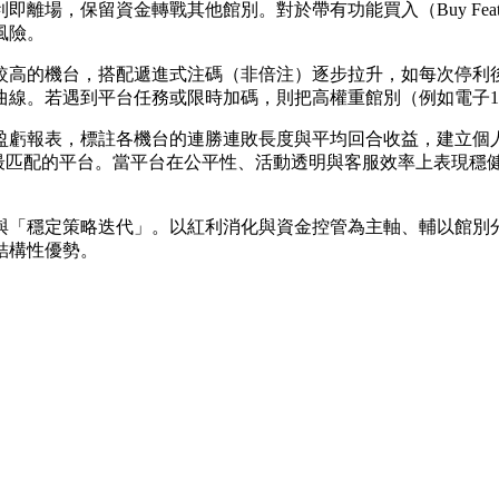
%停利即離場，保留資金轉戰其他館別。對於帶有功能買入（Buy F
風險。
較高的機台，搭配遞進式注碼（非倍注）逐步拉升，如每次停利後
線。若遇到平台任務或限時加碼，則把高權重館別（例如電子1
盈虧報表，標註各機台的連勝連敗長度與平均回合收益，建立個
最匹配的平台。當平台在公平性、活動透明與客服效率上表現穩
」與「穩定策略迭代」。以紅利消化與資金控管為主軸、輔以館別
結構性優勢。