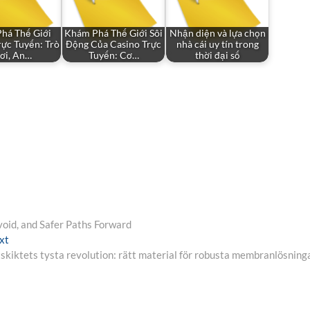
há Thế Giới
Khám Phá Thế Giới Sôi
Nhận diện và lựa chọn
rực Tuyến: Trò
Động Của Casino Trực
nhà cái uy tín trong
ơi, An…
Tuyến: Cơ…
thời đại số
oid, and Safer Paths Forward
Next
xt
post:
skiktets tysta revolution: rätt material för robusta membranlösning