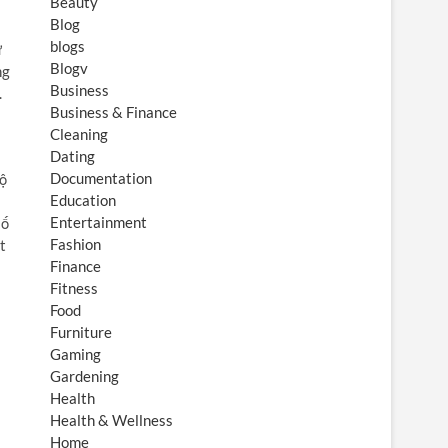
Beauty
Blog
blogs
ự
Blogv
ng
Business
.
Business & Finance
Cleaning
Dating
Documentation
độ
Education
Entertainment
số
Fashion
t
Finance
Fitness
Food
Furniture
Gaming
Gardening
Health
Health & Wellness
Home