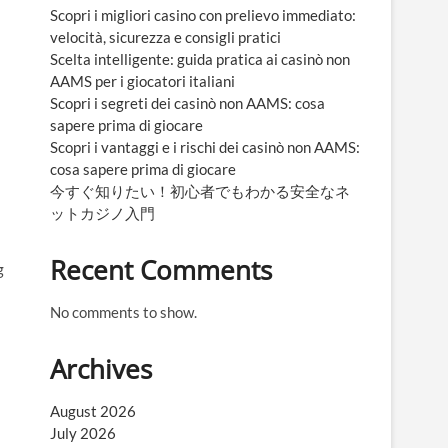
Scopri i migliori casino con prelievo immediato:
velocità, sicurezza e consigli pratici
Scelta intelligente: guida pratica ai casinò non
AAMS per i giocatori italiani
Scopri i segreti dei casinò non AAMS: cosa
sapere prima di giocare
Scopri i vantaggi e i rischi dei casinò non AAMS:
cosa sapere prima di giocare
今すぐ知りたい！初心者でもわかる安全なネ
ットカジノ入門
Recent Comments
g
No comments to show.
Archives
August 2026
July 2026