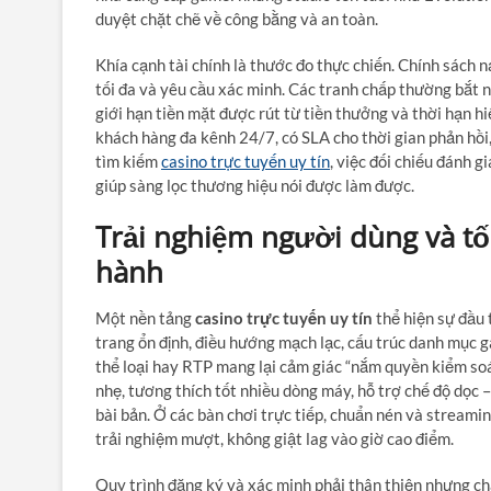
duyệt chặt chẽ về công bằng và an toàn.
Khía cạnh tài chính là thước đo thực chiến. Chính sách nạ
tối đa và yêu cầu xác minh. Các tranh chấp thường bắt 
giới hạn tiền mặt được rút từ tiền thưởng và thời hạn hi
khách hàng đa kênh 24/7, có SLA cho thời gian phản hồi,
tìm kiếm
casino trực tuyến uy tín
, việc đối chiếu đánh g
giúp sàng lọc thương hiệu nói được làm được.
Trải nghiệm người dùng và tố
hành
Một nền tảng
casino trực tuyến uy tín
thể hiện sự đầu t
trang ổn định, điều hướng mạch lạc, cấu trúc danh mục g
thể loại hay RTP mang lại cảm giác “nắm quyền kiểm soát
nhẹ, tương thích tốt nhiều dòng máy, hỗ trợ chế độ dọc –
bài bản. Ở các bàn chơi trực tiếp, chuẩn nén và streamin
trải nghiệm mượt, không giật lag vào giờ cao điểm.
Quy trình đăng ký và xác minh phải thân thiện nhưng ch