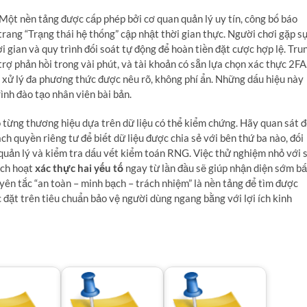
ột nền tảng được cấp phép bởi cơ quan quản lý uy tín, công bố báo
rang “Trạng thái hệ thống” cập nhật thời gian thực. Người chơi gặp s
ời gian và quy trình đối soát tự động để hoàn tiền đặt cược hợp lệ. Tru
rợ phản hồi trong vài phút, và tài khoản có sẵn lựa chọn xác thực 2FA
n xử lý đa phương thức được nêu rõ, không phí ẩn. Những dấu hiệu này
ình đào tạo nhân viên bài bản.
ho từng thương hiệu dựa trên dữ liệu có thể kiểm chứng. Hãy quan sát 
ch quyền riêng tư để biết dữ liệu được chia sẻ với bên thứ ba nào, đối
 quản lý và kiểm tra dấu vết kiểm toán RNG. Việc thử nghiệm nhỏ với 
ích hoạt
xác thực hai yếu tố
ngay từ lần đầu sẽ giúp nhận diện sớm bấ
uyên tắc “an toàn – minh bạch – trách nhiệm” là nền tảng để tìm được
ợc đặt trên tiêu chuẩn bảo vệ người dùng ngang bằng với lợi ích kinh