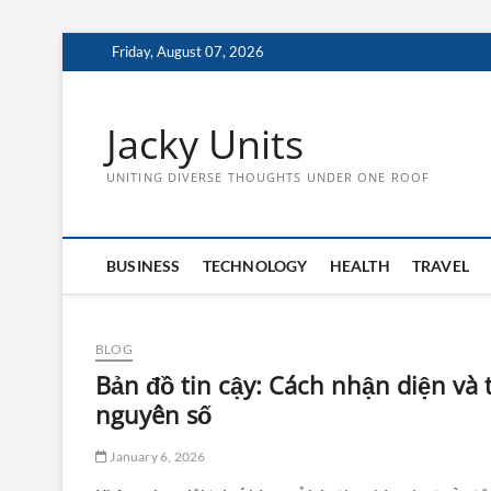
Skip
Friday, August 07, 2026
to
content
Jacky Units
UNITING DIVERSE THOUGHTS UNDER ONE ROOF
BUSINESS
TECHNOLOGY
HEALTH
TRAVEL
BLOG
Bản đồ tin cậy: Cách nhận diện và 
nguyên số
January 6, 2026