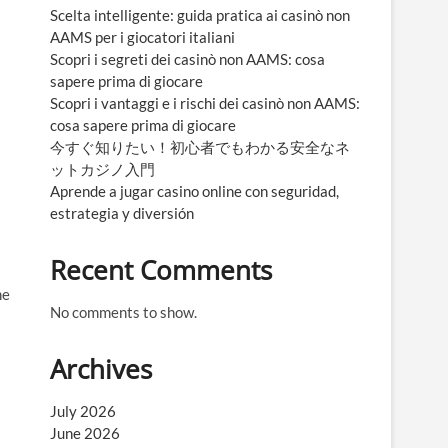
Scelta intelligente: guida pratica ai casinò non
AAMS per i giocatori italiani
Scopri i segreti dei casinò non AAMS: cosa
sapere prima di giocare
Scopri i vantaggi e i rischi dei casinò non AAMS:
cosa sapere prima di giocare
今すぐ知りたい！初心者でもわかる安全なネ
ットカジノ入門
Aprende a jugar casino online con seguridad,
estrategia y diversión
Recent Comments
ne
No comments to show.
Archives
July 2026
June 2026