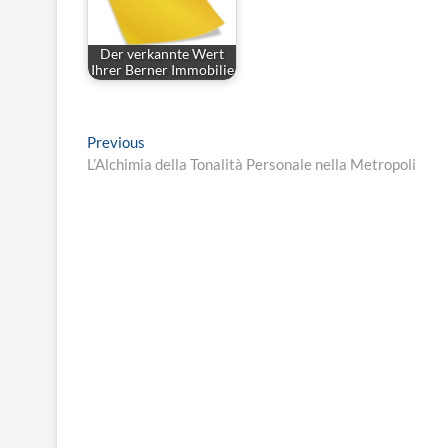
Der verkannte Wert
Ihrer Berner Immobilie
Post
Previous
Previous
post:
L’Alchimia della Tonalità Personale nella Metropoli
navigation