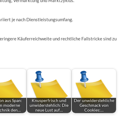
altung, Vermarktung und Marktzyklus.
iiert je nach Dienstleistungsumfang.
geringere Käuferreichweite und rechtliche Fallstricke sind zu
on aus Span:
Knusperfrisch und
Der unwiderstehliche
m moderne
unwiderstehlich: Die
Geschmack von
echnik den…
neue Lust auf…
Cookies:…