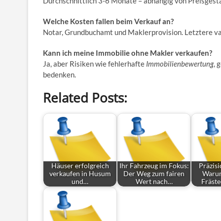
Durchschnittlich 3-6 Monate – abhängig von Preisgest
Welche Kosten fallen beim Verkauf an?
Notar, Grundbuchamt und Maklerprovision. Letztere var
Kann ich meine Immobilie ohne Makler verkaufen?
Ja, aber Risiken wie fehlerhafte
Immobilienbewertung
, 
bedenken.
Related Posts:
Häuser erfolgreich
Ihr Fahrzeug im Fokus:
Präzisi
verkaufen in Husum
Der Weg zum fairen
Waru
und…
Wert nach…
Fräst