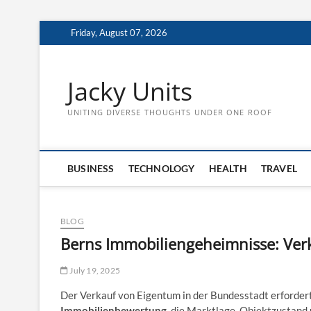
Skip
Friday, August 07, 2026
to
content
Jacky Units
UNITING DIVERSE THOUGHTS UNDER ONE ROOF
BUSINESS
TECHNOLOGY
HEALTH
TRAVEL
BLOG
Berns Immobiliengeheimnisse: Verk
July 19, 2025
Der Verkauf von Eigentum in der Bundesstadt erfordert
Immobilienbewertung
, die Marktlage, Objektzustand 