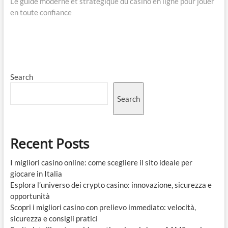
post:
Le guide moderne et stratégique du casino en ligne pour jouer
en toute confiance
Search
Search
Recent Posts
I migliori casino online: come scegliere il sito ideale per
giocare in Italia
Esplora l’universo dei crypto casino: innovazione, sicurezza e
opportunità
Scopri i migliori casino con prelievo immediato: velocità,
sicurezza e consigli pratici