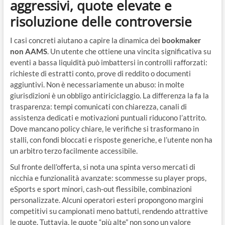
aggressivi, quote elevate e
risoluzione delle controversie
I casi concreti aiutano a capire la dinamica dei
bookmaker
non AAMS
. Un utente che ottiene una vincita significativa su
eventi a bassa liquidità può imbattersi in controlli rafforzati:
richieste di estratti conto, prove di reddito o documenti
aggiuntivi. Non è necessariamente un abuso: in molte
giurisdizioni è un obbligo antiriciclaggio. La differenza la fa la
trasparenza: tempi comunicati con chiarezza, canali di
assistenza dedicati e motivazioni puntuali riducono l’attrito.
Dove mancano policy chiare, le verifiche si trasformano in
stalli, con fondi bloccati e risposte generiche, e l’utente non ha
un arbitro terzo facilmente accessibile.
Sul fronte dell’offerta, si nota una spinta verso mercati di
nicchia e funzionalità avanzate: scommesse su player props,
eSports e sport minori, cash-out flessibile, combinazioni
personalizzate. Alcuni operatori esteri propongono margini
competitivi su campionati meno battuti, rendendo attrattive
le quote. Tuttavia, le quote “più alte” non sono un valore