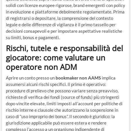
solidi con licenze europee rigorose, brand emergenti con policy
in evoluzione e piattaforme debolmente regolamentate. Prima
di registrarsi o depositare, la comprensione del contesto
legale e delle differenze di vigilanza è il primo tassello per
decisioni consapevoli e per impostare aspettative realistiche
su limiti, bonus e pagamenti.
Rischi, tutele e responsabilità del
giocatore: come valutare un
operatore non ADM
Aprire un conto presso un
bookmaker non AAMS
implica
assumersi alcuni rischi specifici. Il primo è operativo:
procedure di prelievo che possono variare senza preavviso,
richieste di verifica dei fondi (source of funds) più stringenti
dopo vincite elevate, limiti imposti all’account per politiche di
rischio interne e clausole che autorizzano la sospensione in
caso di “uso improprio dei bonus”. Il secondo è giuridico: la
giurisdizione applicabile può essere estera e rendere
complesso l’accesso a un organismo indipendente di