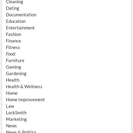
Cleaning
Dating
Documentation
Education
Entertainment
Fashion
Finance
Fitness
Food
Furniture
Gaming
Gardening
Health
Health & Wellness
Home
Home Improvement
Law
LockSmith
Marketing
News
News & Politics