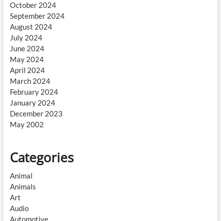
October 2024
September 2024
August 2024
July 2024
June 2024
May 2024
April 2024
March 2024
February 2024
January 2024
December 2023
May 2002
Categories
Animal
Animals
Art
Audio
Automotive