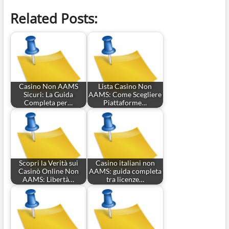
Related Posts:
Casino Non AAMS
Lista Casino Non
Sicuri: La Guida
AAMS: Come Scegliere
Completa per…
Piattaforme…
Scopri la Verità sui
Casino italiani non
Casinò Online Non
AAMS: guida completa
AAMS: Libertà…
tra licenze…