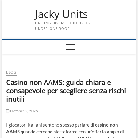
Skip
Jacky Units
to
content
UNITING DIVERSE THOUGHTS
UNDER ONE ROOF
BLOG
Casino non AAMS: guida chiara e
consapevole per scegliere senza rischi
inutili
October 2, 2025
I giocatori italiani sentono spesso parlare di
casino non
AAMS
quando cercano piattaforme con un’offerta ampia di