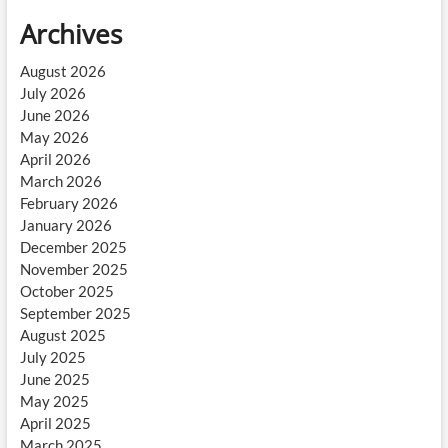
Archives
August 2026
July 2026
June 2026
May 2026
April 2026
March 2026
February 2026
January 2026
December 2025
November 2025
October 2025
September 2025
August 2025
July 2025
June 2025
May 2025
April 2025
March 2025