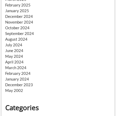
February 2025
January 2025
December 2024
November 2024
October 2024
September 2024
August 2024
July 2024
June 2024
May 2024
April 2024
March 2024
February 2024
January 2024
December 2023
May 2002
Categories