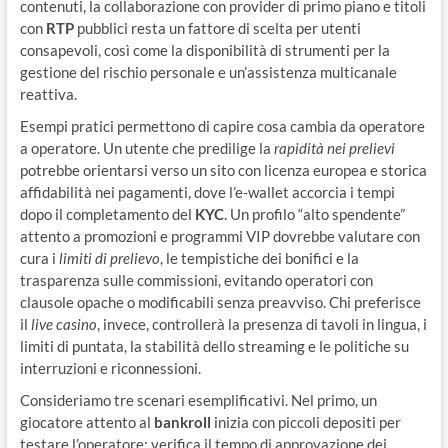
contenuti, la collaborazione con provider di primo piano e titoli
con
RTP
pubblici resta un fattore di scelta per utenti
consapevoli, così come la disponibilità di strumenti per la
gestione del rischio personale e un’assistenza multicanale
reattiva.
Esempi pratici permettono di capire cosa cambia da operatore
a operatore. Un utente che predilige la
rapidità nei prelievi
potrebbe orientarsi verso un sito con licenza europea e storica
affidabilità nei pagamenti, dove l’e-wallet accorcia i tempi
dopo il completamento del
KYC
. Un profilo “alto spendente”
attento a promozioni e programmi VIP dovrebbe valutare con
cura i
limiti di prelievo
, le tempistiche dei bonifici e la
trasparenza sulle commissioni, evitando operatori con
clausole opache o modificabili senza preavviso. Chi preferisce
il
live casino
, invece, controllerà la presenza di tavoli in lingua, i
limiti di puntata, la stabilità dello streaming e le politiche su
interruzioni e riconnessioni.
Consideriamo tre scenari esemplificativi. Nel primo, un
giocatore attento al
bankroll
inizia con piccoli depositi per
testare l’operatore: verifica il tempo di approvazione dei