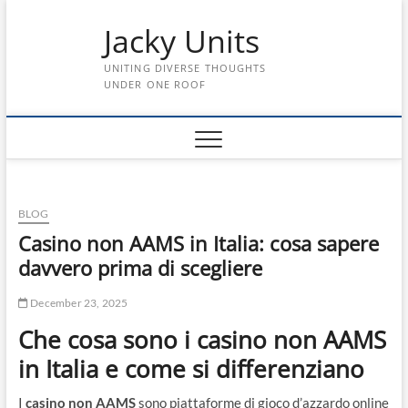
Skip
Jacky Units
to
content
UNITING DIVERSE THOUGHTS
UNDER ONE ROOF
BLOG
Casino non AAMS in Italia: cosa sapere
davvero prima di scegliere
December 23, 2025
Che cosa sono i casino non AAMS
in Italia e come si differenziano
I
casino non AAMS
sono piattaforme di gioco d’azzardo online