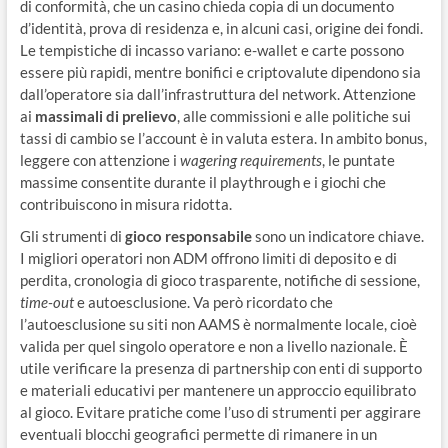
di conformità, che un casino chieda copia di un documento
d’identità, prova di residenza e, in alcuni casi, origine dei fondi.
Le tempistiche di incasso variano: e-wallet e carte possono
essere più rapidi, mentre bonifici e criptovalute dipendono sia
dall’operatore sia dall’infrastruttura del network. Attenzione
ai
massimali di prelievo
, alle commissioni e alle politiche sui
tassi di cambio se l’account è in valuta estera. In ambito bonus,
leggere con attenzione i
wagering requirements
, le puntate
massime consentite durante il playthrough e i giochi che
contribuiscono in misura ridotta.
Gli strumenti di
gioco responsabile
sono un indicatore chiave.
I migliori operatori non ADM offrono limiti di deposito e di
perdita, cronologia di gioco trasparente, notifiche di sessione,
time-out
e autoesclusione. Va però ricordato che
l’autoesclusione su siti non AAMS è normalmente locale, cioè
valida per quel singolo operatore e non a livello nazionale. È
utile verificare la presenza di partnership con enti di supporto
e materiali educativi per mantenere un approccio equilibrato
al gioco. Evitare pratiche come l’uso di strumenti per aggirare
eventuali blocchi geografici permette di rimanere in un