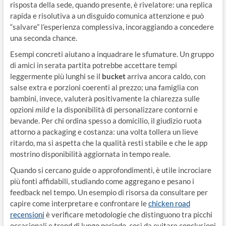
risposta della sede, quando presente, è rivelatore: una replica
rapida e risolutiva a un disguido comunica attenzione e può
“salvare” l’esperienza complessiva, incoraggiando a concedere
una seconda chance.
Esempi concreti aiutano a inquadrare le sfumature. Un gruppo
di amici in serata partita potrebbe accettare tempi
leggermente più lunghi se il
bucket
arriva ancora caldo, con
salse extra e porzioni coerenti al prezzo; una famiglia con
bambini, invece, valuterà positivamente la chiarezza sulle
opzioni
mild
e la disponibilità di personalizzare contorni e
bevande. Per chi ordina spesso a domicilio, il giudizio ruota
attorno a packaging e costanza: una volta tollera un lieve
ritardo, ma si aspetta che la qualità resti stabile e che le app
mostrino disponibilità aggiornata in tempo reale.
Quando si cercano guide o approfondimenti, è utile incrociare
più fonti affidabili, studiando come aggregano e pesano i
feedback nel tempo. Un esempio di risorsa da consultare per
capire come interpretare e confrontare le
chicken road
recensioni
è verificare metodologie che distinguono tra picchi
occasionali e trend di lungo periodo, così da evitare conclusioni