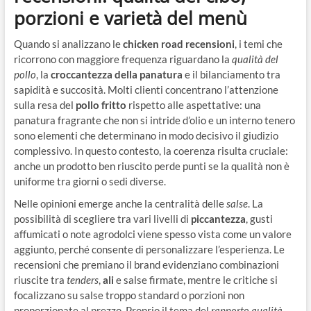
porzioni e varietà del menù
Quando si analizzano le
chicken road recensioni
, i temi che
ricorrono con maggiore frequenza riguardano la
qualità del
pollo
, la
croccantezza della panatura
e il bilanciamento tra
sapidità e succosità. Molti clienti concentrano l’attenzione
sulla resa del
pollo fritto
rispetto alle aspettative: una
panatura fragrante che non si intride d’olio e un interno tenero
sono elementi che determinano in modo decisivo il giudizio
complessivo. In questo contesto, la coerenza risulta cruciale:
anche un prodotto ben riuscito perde punti se la qualità non è
uniforme tra giorni o sedi diverse.
Nelle opinioni emerge anche la centralità delle
salse
. La
possibilità di scegliere tra vari livelli di
piccantezza
, gusti
affumicati o note agrodolci viene spesso vista come un valore
aggiunto, perché consente di personalizzare l’esperienza. Le
recensioni che premiano il brand evidenziano combinazioni
riuscite tra
tenders
,
ali
e salse firmate, mentre le critiche si
focalizzano su salse troppo standard o porzioni non
proporzionate al prezzo. Proprio il tema del
rapporto qualità-