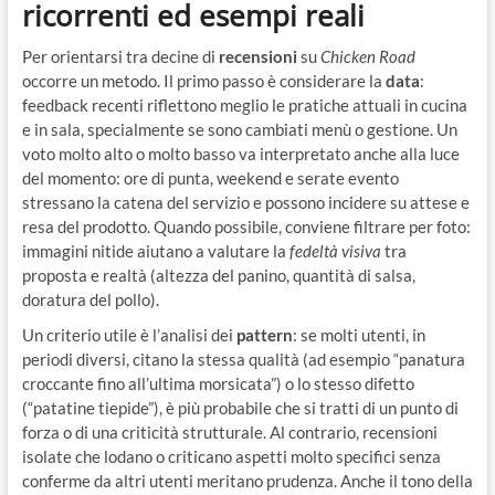
ricorrenti ed esempi reali
Per orientarsi tra decine di
recensioni
su
Chicken Road
occorre un metodo. Il primo passo è considerare la
data
:
feedback recenti riflettono meglio le pratiche attuali in cucina
e in sala, specialmente se sono cambiati menù o gestione. Un
voto molto alto o molto basso va interpretato anche alla luce
del momento: ore di punta, weekend e serate evento
stressano la catena del servizio e possono incidere su attese e
resa del prodotto. Quando possibile, conviene filtrare per foto:
immagini nitide aiutano a valutare la
fedeltà visiva
tra
proposta e realtà (altezza del panino, quantità di salsa,
doratura del pollo).
Un criterio utile è l’analisi dei
pattern
: se molti utenti, in
periodi diversi, citano la stessa qualità (ad esempio “panatura
croccante fino all’ultima morsicata”) o lo stesso difetto
(“patatine tiepide”), è più probabile che si tratti di un punto di
forza o di una criticità strutturale. Al contrario, recensioni
isolate che lodano o criticano aspetti molto specifici senza
conferme da altri utenti meritano prudenza. Anche il tono della