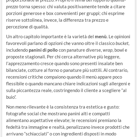
prezzo
torna spesso: chi valuta positivamente tende a citare
porzioni generose e box convenienti per gruppi; chi esprime
riserve sottolinea, invece, la differenza tra prezzo e
percezione di qualità.
Un altro capitolo importante è la varietà del
menù
. Le opinioni
favorevoli parlano di opzioni che vanno oltre il classico
bucket
,
includendo
panini di pollo
con panature diverse,
wrap
, bowl e
proposte stagionali. Per chi cerca alternative più leggere,
l’apprezzamento cresce quando sono presenti insalate ben
bilanciate, cotture al forno o panature più sottili. Al contrario,
recensioni critiche compaiono quando il menù appare poco
flessibile o quando mancano chiare indicazioni sugli allergeni e
sulla piccantezza reale, costringendo il cliente a scegliere “al
buio”.
Non meno rilevante è la consistenza tra estetica e gusto:
fotografie social che mostrano panini alti e compatti
alimentano aspettative elevate; le recensioni premiano la
fedeltà tra immagine e realtà, penalizzano invece prodotti che
arrivano “schiacciati” o con ingredienti disposti in modo