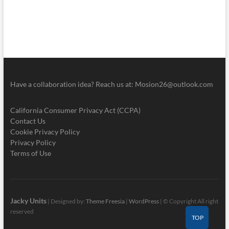
Have a collaboration idea? Reach us at:
Mosion26@outlook.com
California Consumer Privacy Act (CCPA)
Contact Us
Cookie Privacy Policy
Privacy Policy
Terms of Use
Jacky Units
| Designed by:
Theme Freesia
|
WordPress
| © Copyright All right
reserved
TOP