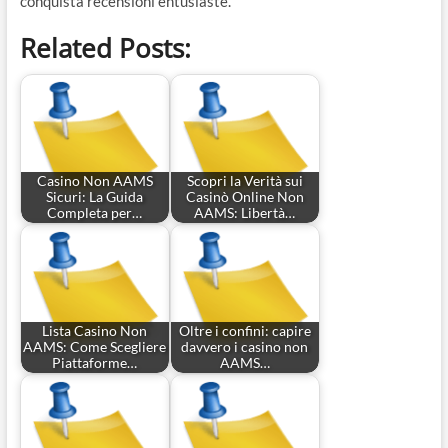
conquista recensioni entusiaste.
Related Posts:
Casino Non AAMS
Scopri la Verità sui
Sicuri: La Guida
Casinò Online Non
Completa per…
AAMS: Libertà…
Lista Casino Non
Oltre i confini: capire
AAMS: Come Scegliere
davvero i casino non
Piattaforme…
AAMS…