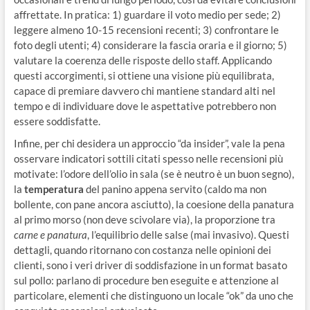
affrettate. In pratica: 1) guardare il voto medio per sede; 2)
leggere almeno 10-15 recensioni recenti; 3) confrontare le
foto degli utenti; 4) considerare la fascia oraria e il giorno; 5)
valutare la coerenza delle risposte dello staff. Applicando
questi accorgimenti, si ottiene una visione più equilibrata,
capace di premiare davvero chi mantiene standard alti nel
tempo e di individuare dove le aspettative potrebbero non
essere soddisfatte.
Infine, per chi desidera un approccio “da insider”, vale la pena
osservare indicatori sottili citati spesso nelle recensioni più
motivate: l’odore dell’olio in sala (se è neutro è un buon segno),
la
temperatura
del panino appena servito (caldo ma non
bollente, con pane ancora asciutto), la coesione della panatura
al primo morso (non deve scivolare via), la proporzione tra
carne e panatura
, l’equilibrio delle salse (mai invasivo). Questi
dettagli, quando ritornano con costanza nelle opinioni dei
clienti, sono i veri driver di soddisfazione in un format basato
sul pollo: parlano di procedure ben eseguite e attenzione al
particolare, elementi che distinguono un locale “ok” da uno che