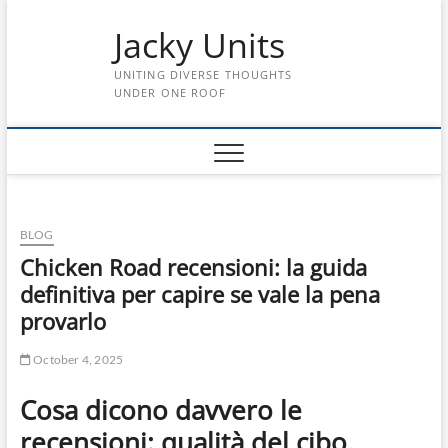
Skip
Jacky Units
to
content
UNITING DIVERSE THOUGHTS
UNDER ONE ROOF
BLOG
Chicken Road recensioni: la guida
definitiva per capire se vale la pena
provarlo
October 4, 2025
Cosa dicono davvero le
recensioni: qualità del cibo,