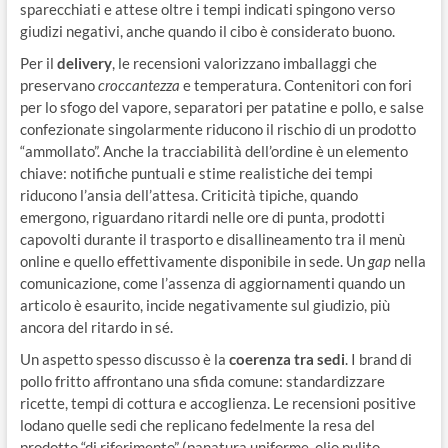
sparecchiati e attese oltre i tempi indicati spingono verso
giudizi negativi, anche quando il cibo è considerato buono.
Per il
delivery
, le recensioni valorizzano imballaggi che
preservano
croccantezza
e temperatura. Contenitori con fori
per lo sfogo del vapore, separatori per patatine e pollo, e salse
confezionate singolarmente riducono il rischio di un prodotto
“ammollato”. Anche la tracciabilità dell’ordine è un elemento
chiave: notifiche puntuali e stime realistiche dei tempi
riducono l’ansia dell’attesa. Criticità tipiche, quando
emergono, riguardano ritardi nelle ore di punta, prodotti
capovolti durante il trasporto e disallineamento tra il menù
online e quello effettivamente disponibile in sede. Un
gap
nella
comunicazione, come l’assenza di aggiornamenti quando un
articolo è esaurito, incide negativamente sul giudizio, più
ancora del ritardo in sé.
Un aspetto spesso discusso è la
coerenza tra sedi
. I brand di
pollo fritto affrontano una sfida comune: standardizzare
ricette, tempi di cottura e accoglienza. Le recensioni positive
lodano quelle sedi che replicano fedelmente la resa del
prodotto “di riferimento” (panatura uniforme, olio pulito,