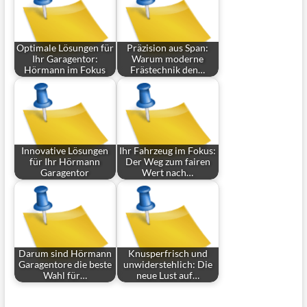
Optimale Lösungen für
Präzision aus Span:
Ihr Garagentor:
Warum moderne
Hörmann im Fokus
Frästechnik den…
Innovative Lösungen
Ihr Fahrzeug im Fokus:
für Ihr Hörmann
Der Weg zum fairen
Garagentor
Wert nach…
Darum sind Hörmann
Knusperfrisch und
Garagentore die beste
unwiderstehlich: Die
Wahl für…
neue Lust auf…