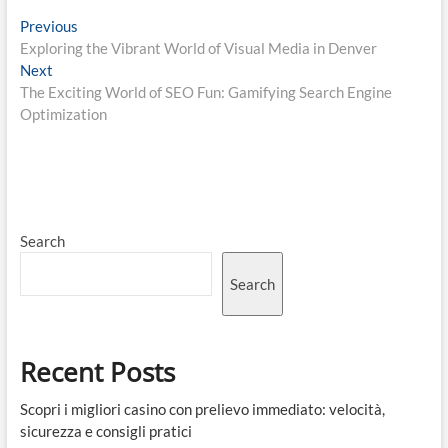
Post
Previous
Previous
post:
Exploring the Vibrant World of Visual Media in Denver
navigation
Next
Next
post:
The Exciting World of SEO Fun: Gamifying Search Engine
Optimization
Search
Search
Recent Posts
Scopri i migliori casino con prelievo immediato: velocità,
sicurezza e consigli pratici