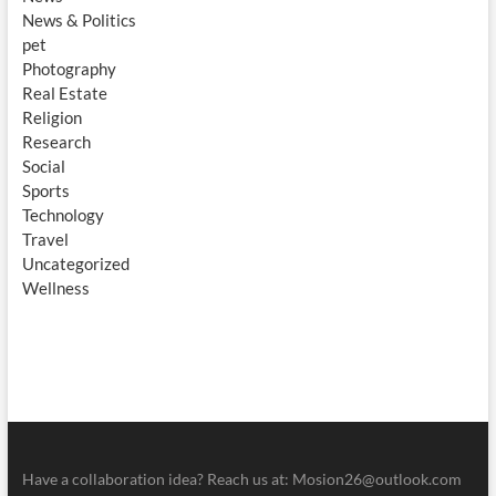
News & Politics
pet
Photography
Real Estate
Religion
Research
Social
Sports
Technology
Travel
Uncategorized
Wellness
Have a collaboration idea? Reach us at:
Mosion26@outlook.com