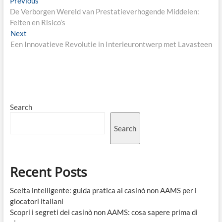
Post
Previous
Previous
post:
De Verborgen Wereld van Prestatieverhogende Middelen:
navigation
Feiten en Risico’s
Next
Next
post:
Een Innovatieve Revolutie in Interieurontwerp met Lavasteen
Search
Search
Recent Posts
Scelta intelligente: guida pratica ai casinò non AAMS per i
giocatori italiani
Scopri i segreti dei casinò non AAMS: cosa sapere prima di