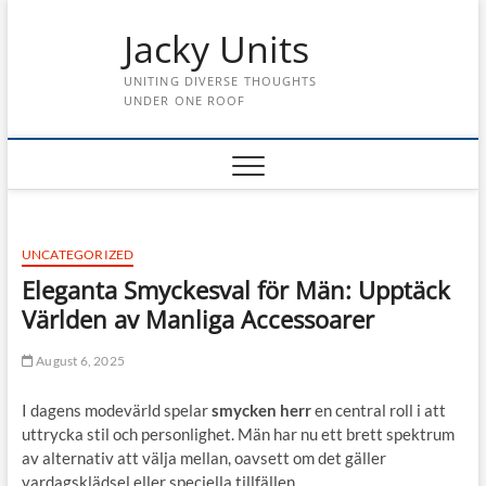
Skip
Jacky Units
to
content
UNITING DIVERSE THOUGHTS
UNDER ONE ROOF
UNCATEGORIZED
Eleganta Smyckesval för Män: Upptäck
Världen av Manliga Accessoarer
August 6, 2025
I dagens modevärld spelar
smycken herr
en central roll i att
uttrycka stil och personlighet. Män har nu ett brett spektrum
av alternativ att välja mellan, oavsett om det gäller
vardagsklädsel eller speciella tillfällen.