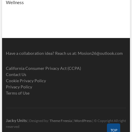
Wellness
Have a collaboration idea? Reach us at:
Mosion26@outlook.com
California Consumer Privacy Act (CCPA)
Contact Us
Cookie Privacy Policy
Privacy Policy
Terms of Use
Jacky Units
| Designed by:
Theme Freesia
|
WordPress
| © Copyright All right
reserved
TOP