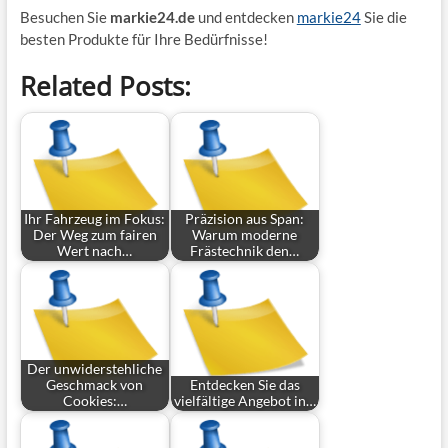
Besuchen Sie
markie24.de
und entdecken
markie24
Sie die
besten Produkte für Ihre Bedürfnisse!
Related Posts:
Ihr Fahrzeug im Fokus:
Präzision aus Span:
Der Weg zum fairen
Warum moderne
Wert nach…
Frästechnik den…
Der unwiderstehliche
Geschmack von
Entdecken Sie das
Cookies:…
vielfältige Angebot in…