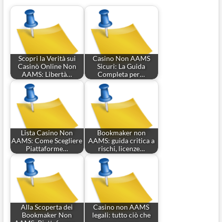
Scopri la Verità sui
Casino Non AAMS
Casinò Online Non
Sicuri: La Guida
AAMS: Libertà…
Completa per…
Lista Casino Non
Bookmaker non
AAMS: Come Scegliere
AAMS: guida critica a
Piattaforme…
rischi, licenze…
Alla Scoperta dei
Casino non AAMS
Bookmaker Non
legali: tutto ciò che