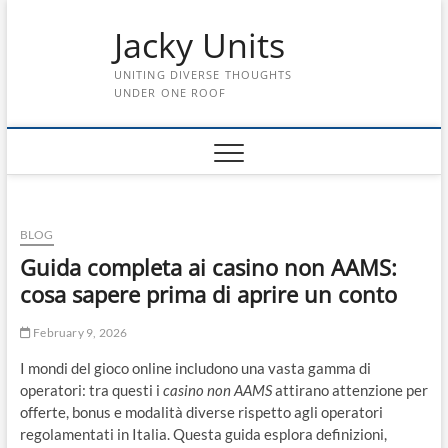
Skip
Jacky Units
to
content
UNITING DIVERSE THOUGHTS
UNDER ONE ROOF
BLOG
Guida completa ai casino non AAMS:
cosa sapere prima di aprire un conto
February 9, 2026
I mondi del gioco online includono una vasta gamma di
operatori: tra questi i
casino non AAMS
attirano attenzione per
offerte, bonus e modalità diverse rispetto agli operatori
regolamentati in Italia. Questa guida esplora definizioni,