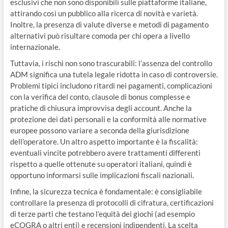
esclusivi che non sono disponibili sulle piattaforme italiane,
attirando così un pubblico alla ricerca di novità e varietà.
Inoltre, la presenza di valute diverse e metodi di pagamento
alternativi può risultare comoda per chi opera a livello
internazionale.
Tuttavia, i rischi non sono trascurabili: l’assenza del controllo
ADM significa una tutela legale ridotta in caso di controversie.
Problemi tipici includono ritardi nei pagamenti, complicazioni
con la verifica del conto, clausole di bonus complesse e
pratiche di chiusura improvvisa degli account. Anche la
protezione dei dati personali e la conformità alle normative
europee possono variare a seconda della giurisdizione
dell’operatore. Un altro aspetto importante è la fiscalità:
eventuali vincite potrebbero avere trattamenti differenti
rispetto a quelle ottenute su operatori italiani, quindi è
opportuno informarsi sulle implicazioni fiscali nazionali.
Infine, la sicurezza tecnica è fondamentale: è consigliabile
controllare la presenza di protocolli di cifratura, certificazioni
di terze parti che testano l’equità dei giochi (ad esempio
eCOGRA o altri enti) e recensioni indipendenti. La scelta