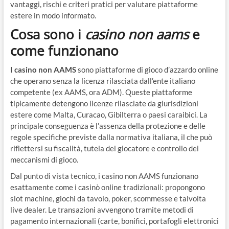
vantaggi, rischi e criteri pratici per valutare piattaforme
estere in modo informato.
Cosa sono i
casino non aams
e
come funzionano
I
casino non AAMS
sono piattaforme di gioco d’azzardo online
che operano senza la licenza rilasciata dall’ente italiano
competente (ex AAMS, ora ADM). Queste piattaforme
tipicamente detengono licenze rilasciate da giurisdizioni
estere come Malta, Curacao, Gibilterra o paesi caraibici. La
principale conseguenza è l’assenza della protezione e delle
regole specifiche previste dalla normativa italiana, il che può
riflettersi su fiscalità, tutela del giocatore e controllo dei
meccanismi di gioco.
Dal punto di vista tecnico, i casino non AAMS funzionano
esattamente come i casinò online tradizionali: propongono
slot machine, giochi da tavolo, poker, scommesse e talvolta
live dealer. Le transazioni avvengono tramite metodi di
pagamento internazionali (carte, bonifici, portafogli elettronici