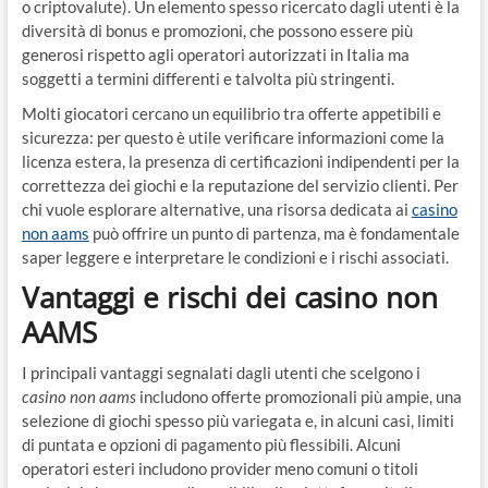
o criptovalute). Un elemento spesso ricercato dagli utenti è la
diversità di bonus e promozioni, che possono essere più
generosi rispetto agli operatori autorizzati in Italia ma
soggetti a termini differenti e talvolta più stringenti.
Molti giocatori cercano un equilibrio tra offerte appetibili e
sicurezza: per questo è utile verificare informazioni come la
licenza estera, la presenza di certificazioni indipendenti per la
correttezza dei giochi e la reputazione del servizio clienti. Per
chi vuole esplorare alternative, una risorsa dedicata ai
casino
non aams
può offrire un punto di partenza, ma è fondamentale
saper leggere e interpretare le condizioni e i rischi associati.
Vantaggi e rischi dei casino non
AAMS
I principali vantaggi segnalati dagli utenti che scelgono i
casino non aams
includono offerte promozionali più ampie, una
selezione di giochi spesso più variegata e, in alcuni casi, limiti
di puntata e opzioni di pagamento più flessibili. Alcuni
operatori esteri includono provider meno comuni o titoli