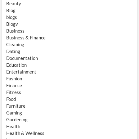
Beauty
Blog
blogs
Blogv
Business
Business & Finance
Cleaning
Dating
Documentation
Education
Entertainment
Fashion
Finance
Fitness
Food
Furniture
Gaming
Gardening
Health
Health & Wellness