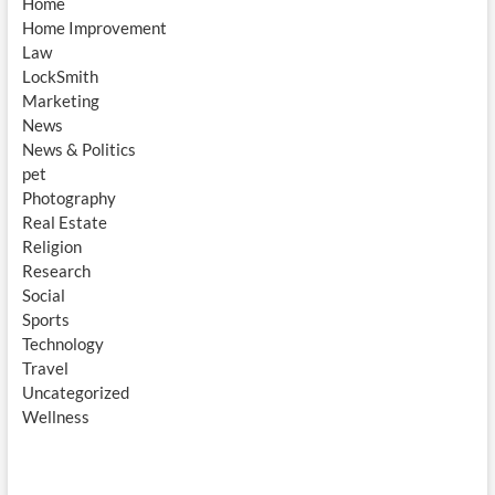
Home
Home Improvement
Law
LockSmith
Marketing
News
News & Politics
pet
Photography
Real Estate
Religion
Research
Social
Sports
Technology
Travel
Uncategorized
Wellness