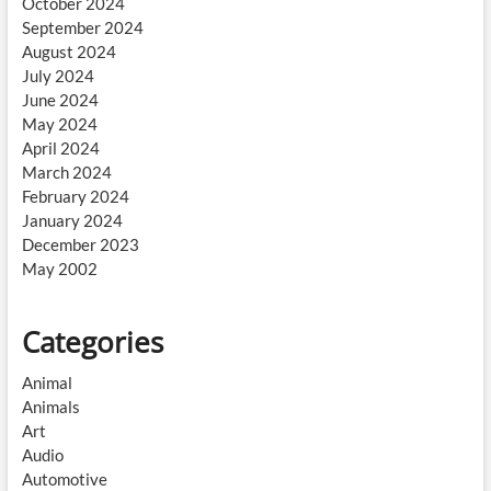
October 2024
September 2024
August 2024
July 2024
June 2024
May 2024
April 2024
March 2024
February 2024
January 2024
December 2023
May 2002
Categories
Animal
Animals
Art
Audio
Automotive