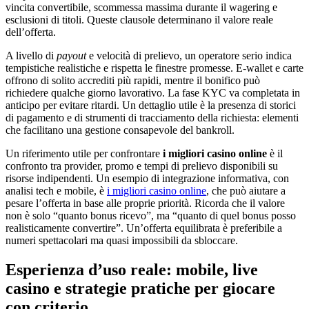
vincita convertibile, scommessa massima durante il wagering e
esclusioni di titoli. Queste clausole determinano il valore reale
dell’offerta.
A livello di
payout
e velocità di prelievo, un operatore serio indica
tempistiche realistiche e rispetta le finestre promesse. E-wallet e carte
offrono di solito accrediti più rapidi, mentre il bonifico può
richiedere qualche giorno lavorativo. La fase KYC va completata in
anticipo per evitare ritardi. Un dettaglio utile è la presenza di storici
di pagamento e di strumenti di tracciamento della richiesta: elementi
che facilitano una gestione consapevole del bankroll.
Un riferimento utile per confrontare
i migliori casino online
è il
confronto tra provider, promo e tempi di prelievo disponibili su
risorse indipendenti. Un esempio di integrazione informativa, con
analisi tech e mobile, è
i migliori casino online
, che può aiutare a
pesare l’offerta in base alle proprie priorità. Ricorda che il valore
non è solo “quanto bonus ricevo”, ma “quanto di quel bonus posso
realisticamente convertire”. Un’offerta equilibrata è preferibile a
numeri spettacolari ma quasi impossibili da sbloccare.
Esperienza d’uso reale: mobile, live
casino e strategie pratiche per giocare
con criterio