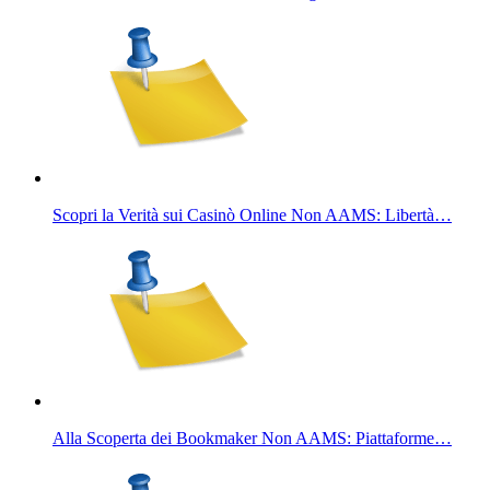
Scopri la Verità sui Casinò Online Non AAMS: Libertà…
Alla Scoperta dei Bookmaker Non AAMS: Piattaforme…