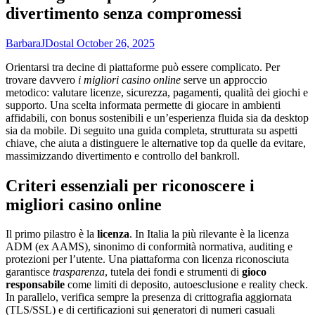
divertimento senza compromessi
BarbaraJDostal
October 26, 2025
Orientarsi tra decine di piattaforme può essere complicato. Per
trovare davvero
i migliori casino online
serve un approccio
metodico: valutare licenze, sicurezza, pagamenti, qualità dei giochi e
supporto. Una scelta informata permette di giocare in ambienti
affidabili, con bonus sostenibili e un’esperienza fluida sia da desktop
sia da mobile. Di seguito una guida completa, strutturata su aspetti
chiave, che aiuta a distinguere le alternative top da quelle da evitare,
massimizzando divertimento e controllo del bankroll.
Criteri essenziali per riconoscere i
migliori casino online
Il primo pilastro è la
licenza
. In Italia la più rilevante è la licenza
ADM (ex AAMS), sinonimo di conformità normativa, auditing e
protezioni per l’utente. Una piattaforma con licenza riconosciuta
garantisce
trasparenza
, tutela dei fondi e strumenti di
gioco
responsabile
come limiti di deposito, autoesclusione e reality check.
In parallelo, verifica sempre la presenza di crittografia aggiornata
(TLS/SSL) e di certificazioni sui generatori di numeri casuali