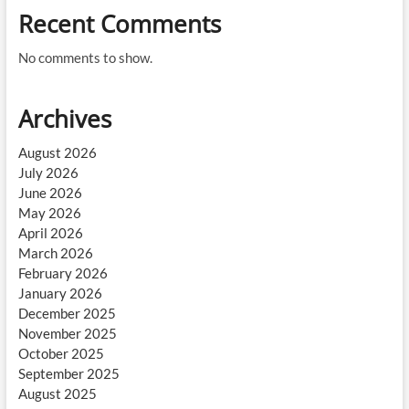
Recent Comments
No comments to show.
Archives
August 2026
July 2026
June 2026
May 2026
April 2026
March 2026
February 2026
January 2026
December 2025
November 2025
October 2025
September 2025
August 2025