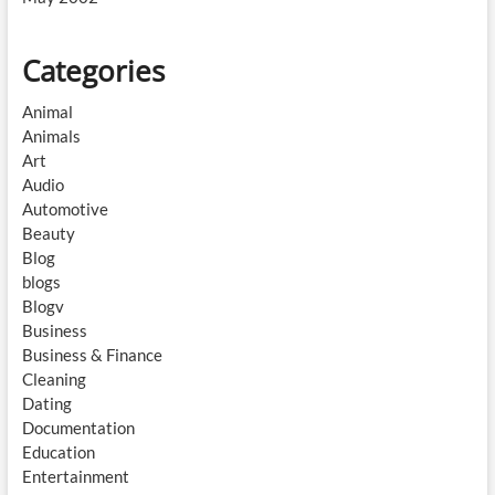
Categories
Animal
Animals
Art
Audio
Automotive
Beauty
Blog
blogs
Blogv
Business
Business & Finance
Cleaning
Dating
Documentation
Education
Entertainment