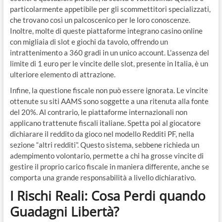
particolarmente appetibile per gli scommettitori specializzati,
che trovano così un palcoscenico per le loro conoscenze.
Inoltre, molte di queste piattaforme integrano casino online
con migliaia di slot e giochi da tavolo, offrendo un
intrattenimento a 360 gradi in un unico account. L’assenza del
limite di 1 euro per le vincite delle slot, presente in Italia, è un
ulteriore elemento di attrazione.
Infine, la questione fiscale non può essere ignorata. Le vincite
ottenute su siti AAMS sono soggette a una ritenuta alla fonte
del 20%. Al contrario, le piattaforme internazionali non
applicano trattenute fiscali italiane. Spetta poi al giocatore
dichiarare il reddito da gioco nel modello Redditi PF, nella
sezione “altri redditi”. Questo sistema, sebbene richieda un
adempimento volontario, permette a chi ha grosse vincite di
gestire il proprio carico fiscale in maniera differente, anche se
comporta una grande responsabilità a livello dichiarativo.
I Rischi Reali: Cosa Perdi quando
Guadagni Libertà?