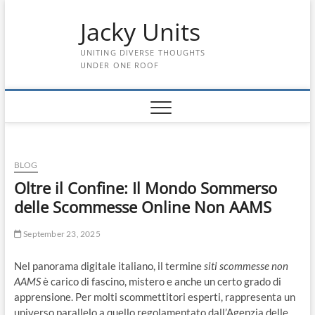
Skip
Jacky Units
to
content
UNITING DIVERSE THOUGHTS
UNDER ONE ROOF
BLOG
Oltre il Confine: Il Mondo Sommerso
delle Scommesse Online Non AAMS
September 23, 2025
Nel panorama digitale italiano, il termine
siti scommesse non
AAMS
è carico di fascino, mistero e anche un certo grado di
apprensione. Per molti scommettitori esperti, rappresenta un
universo parallelo a quello regolamentato dall’Agenzia delle