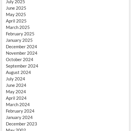
July 2025
June 2025
May 2025
April 2025
March 2025
February 2025
January 2025
December 2024
November 2024
October 2024
September 2024
August 2024
July 2024
June 2024
May 2024
April 2024
March 2024
February 2024
January 2024
December 2023
May 2002