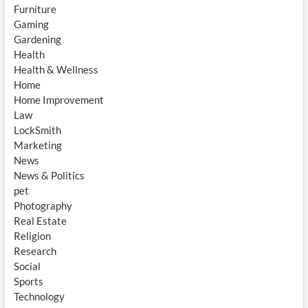
Furniture
Gaming
Gardening
Health
Health & Wellness
Home
Home Improvement
Law
LockSmith
Marketing
News
News & Politics
pet
Photography
Real Estate
Religion
Research
Social
Sports
Technology