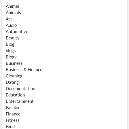
Animal
Animals
Art
Audio
Automotive
Beauty
Blog
blogs
Blogv
Business
Business & Finance
Cleaning
Dating
Documentation
Education
Entertainment
Fashion
Finance
Fitness
Food