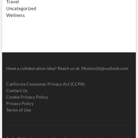
Travel
Uncategorized
Wellness
Have a collaboration idea? Reach us at:
Mosion26@outlook.com
California Consumer Privacy Act (CCPA)
Contact Us
Cookie Privacy Policy
Privacy Policy
Terms of Use