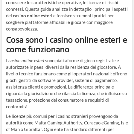
conoscere le caratteristiche operative, le licenze e i rischi
connessi. Questa guida analizza in dettaglio i principali aspetti
dei
casino online esteri
e fornisce strumenti pratici per
scegliere piattaforme affidabili e giocare con maggiore
consapevolezza.
Cosa sono i casino online esteri e
come funzionano
I
casino online esteri
sono piattaforme di gioco registrate e
autorizzate in paesi diversi dalla residenza del giocatore. A
livello tecnico funzionano come gli operatori nazionali: offrono
giochi gestiti da software provider, sistemi di pagamento,
assistenza clienti e promozioni. La differenza principale
riguarda la giurisdizione che rilascia la licenza, che influisce su
tassazione, protezione del consumatore e requisiti di
conformità.
Le licenze più comuni per i casino stranieri provengono da
autorità come Malta Gaming Authority, Curacao eGaming, Isle
of Man o Gibraltar. Ogni ente ha standard differenti per