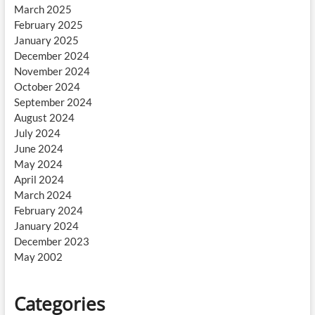
March 2025
February 2025
January 2025
December 2024
November 2024
October 2024
September 2024
August 2024
July 2024
June 2024
May 2024
April 2024
March 2024
February 2024
January 2024
December 2023
May 2002
Categories