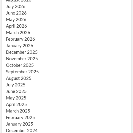
July 2026
June 2026
May 2026
April 2026
March 2026
February 2026
January 2026
December 2025
November 2025
October 2025
September 2025
August 2025
July 2025
June 2025
May 2025
April 2025
March 2025
February 2025
January 2025
December 2024