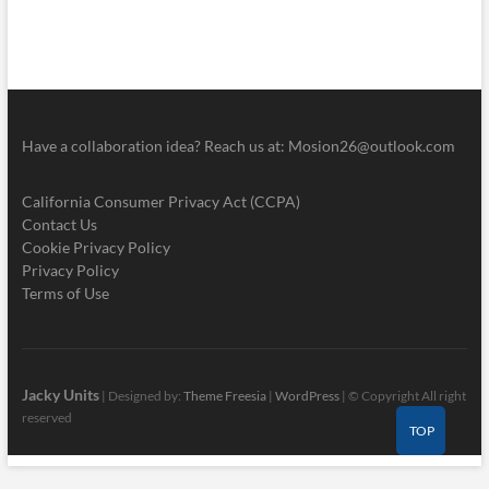
Have a collaboration idea? Reach us at:
Mosion26@outlook.com
California Consumer Privacy Act (CCPA)
Contact Us
Cookie Privacy Policy
Privacy Policy
Terms of Use
Jacky Units
| Designed by:
Theme Freesia
|
WordPress
| © Copyright All right
reserved
TOP