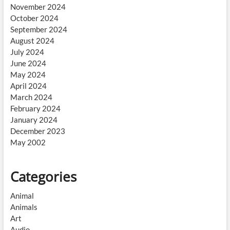
November 2024
October 2024
September 2024
August 2024
July 2024
June 2024
May 2024
April 2024
March 2024
February 2024
January 2024
December 2023
May 2002
Categories
Animal
Animals
Art
Audio