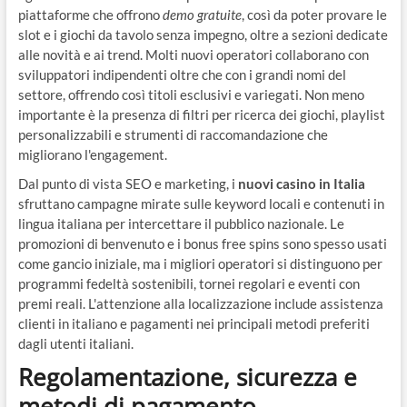
piattaforme che offrono
demo gratuite
, così da poter provare le
slot e i giochi da tavolo senza impegno, oltre a sezioni dedicate
alle novità e ai trend. Molti nuovi operatori collaborano con
sviluppatori indipendenti oltre che con i grandi nomi del
settore, offrendo così titoli esclusivi e variegati. Non meno
importante è la presenza di filtri per ricerca dei giochi, playlist
personalizzabili e strumenti di raccomandazione che
migliorano l'engagement.
Dal punto di vista SEO e marketing, i
nuovi casino in Italia
sfruttano campagne mirate sulle keyword locali e contenuti in
lingua italiana per intercettare il pubblico nazionale. Le
promozioni di benvenuto e i bonus free spins sono spesso usati
come gancio iniziale, ma i migliori operatori si distinguono per
programmi fedeltà sostenibili, tornei regolari e eventi con
premi reali. L'attenzione alla localizzazione include assistenza
clienti in italiano e pagamenti nei principali metodi preferiti
dagli utenti italiani.
Regolamentazione, sicurezza e
metodi di pagamento