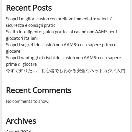
Recent Posts
Scopri i migliori casino con prelievo immediato: velocità,
sicurezza e consigli pratici
Scelta intelligente: guida pratica ai casinò non AAMS per i
giocatori italiani
Scopri i segreti dei casinò non AAMS: cosa sapere prima di
giocare
Scopri i vantaggi e i rischi dei casinò non AAMS: cosa sapere
prima di giocare
今すぐ知りたい！初心者でもわかる安全なネットカジノ入門
Recent Comments
No comments to show.
Archives
August 2026