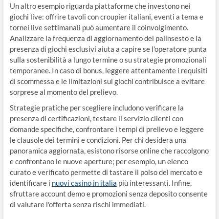
Un altro esempio riguarda piattaforme che investono nei
giochi live: offrire tavoli con croupier italiani, eventi a tema e
tornei live settimanali può aumentare il coinvolgimento.
Analizzare la frequenza di aggiornamento del palinsesto e la
presenza di giochi esclusivi aiuta a capire se l'operatore punta
sulla sostenibilità a lungo termine o su strategie promozionali
temporanee. In caso di bonus, leggere attentamente i requisiti
di scommessa e le limitazioni sui giochi contribuisce a evitare
sorprese al momento del prelievo.
Strategie pratiche per scegliere includono verificare la
presenza di certificazioni, testare il servizio clienti con
domande specifiche, confrontare i tempi di prelievo e leggere
le clausole dei termini e condizioni. Per chi desidera una
panoramica aggiornata, esistono risorse online che raccolgono
e confrontano le nuove aperture; per esempio, un elenco
curato e verificato permette di tastare il polso del mercato e
identificare i
nuovi casino in italia
più interessanti. Infine,
sfruttare account demo e promozioni senza deposito consente
di valutare l'offerta senza rischi immediati.