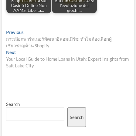
Scopri la Verità sui
Bitcoin Casino 2026:
Casinò Online Non
l’evoluzione dei
AAMS: Libertà…
giochi…
Post
Previous
Previous
post:
การเลือกพาร์ทเนอร์พัฒนาอีคอมเมิร์ซ: ทำไมต้องเลือกผู้
navigation
เชี่ยวชาญด้าน Shopify
Next
Next
post:
Your Local Guide to Home Loans in Utah: Expert Insights from
Salt Lake City
Search
Search