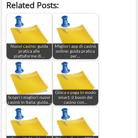
Related Posts:
Nuovi casino: guida
Migliori app di casinò
pratica alle
online: guida pratica
piattaforme di…
per…
Gioca e paga in modo
Scopri i migliori nuovi
smart: il boom dei
casinò in Italia: guida…
casino con…