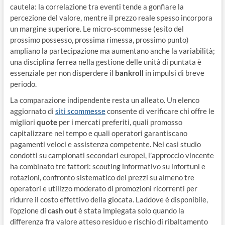
cautela: la correlazione tra eventi tende a gonfiare la
percezione del valore, mentre il prezzo reale spesso incorpora
un margine superiore. Le micro-scommesse (esito del
prossimo possesso, prossima rimessa, prossimo punto)
ampliano la partecipazione ma aumentano anche la variabilità;
una disciplina ferrea nella gestione delle unità di puntata è
essenziale per non disperdere il
bankroll
in impulsi di breve
periodo.
La comparazione indipendente resta un alleato. Un elenco
aggiornato di
siti scommesse
consente di verificare chi offre le
migliori
quote
per i mercati preferiti, quali promosso
capitalizzare nel tempo e quali operatori garantiscano
pagamenti veloci e assistenza competente. Nei casi studio
condotti su campionati secondari europei, l’approccio vincente
ha combinato tre fattori: scouting informativo su infortuni e
rotazioni, confronto sistematico dei prezzi su almeno tre
operatori e utilizzo moderato di promozioni ricorrenti per
ridurre il costo effettivo della giocata. Laddove è disponibile,
l’opzione di
cash out
è stata impiegata solo quando la
differenza fra valore atteso residuo e rischio di ribaltamento