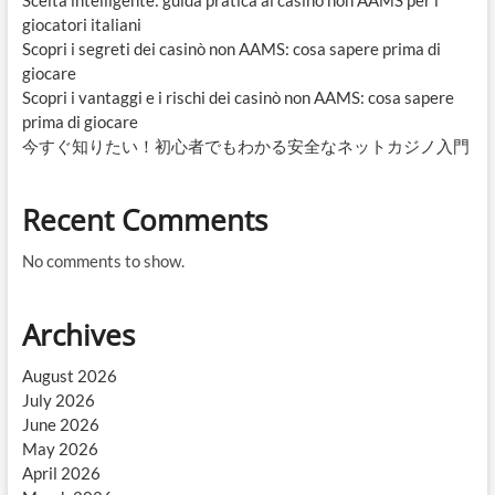
Scelta intelligente: guida pratica ai casinò non AAMS per i
giocatori italiani
Scopri i segreti dei casinò non AAMS: cosa sapere prima di
giocare
Scopri i vantaggi e i rischi dei casinò non AAMS: cosa sapere
prima di giocare
今すぐ知りたい！初心者でもわかる安全なネットカジノ入門
Recent Comments
No comments to show.
Archives
August 2026
July 2026
June 2026
May 2026
April 2026