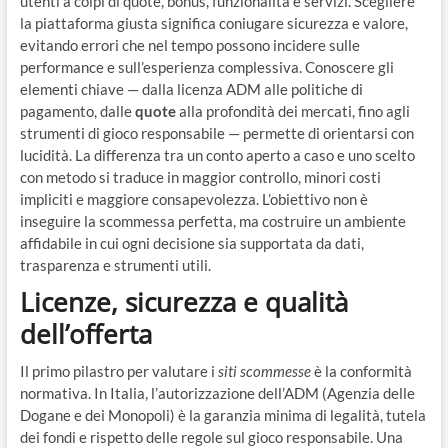
utenti a colpi di quote, bonus, funzionalità e servizi. Scegliere
la piattaforma giusta significa coniugare sicurezza e valore,
evitando errori che nel tempo possono incidere sulle
performance e sull’esperienza complessiva. Conoscere gli
elementi chiave — dalla licenza ADM alle politiche di
pagamento, dalle
quote
alla profondità dei mercati, fino agli
strumenti di gioco responsabile — permette di orientarsi con
lucidità. La differenza tra un conto aperto a caso e uno scelto
con metodo si traduce in maggior controllo, minori costi
impliciti e maggiore consapevolezza. L’obiettivo non è
inseguire la scommessa perfetta, ma costruire un ambiente
affidabile in cui ogni decisione sia supportata da dati,
trasparenza e strumenti utili.
Licenze, sicurezza e qualità
dell’offerta
Il primo pilastro per valutare i
siti scommesse
è la conformità
normativa. In Italia, l’autorizzazione dell’ADM (Agenzia delle
Dogane e dei Monopoli) è la garanzia minima di legalità, tutela
dei fondi e rispetto delle regole sul gioco responsabile. Una