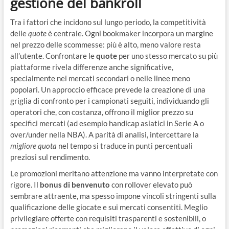
gestione del bankroll
Tra i fattori che incidono sul lungo periodo, la competitività
delle
quote
è centrale. Ogni bookmaker incorpora un margine
nel prezzo delle scommesse: più è alto, meno valore resta
all’utente. Confrontare le
quote
per uno stesso mercato su più
piattaforme rivela differenze anche significative,
specialmente nei mercati secondari o nelle linee meno
popolari. Un approccio efficace prevede la creazione di una
griglia di confronto per i campionati seguiti, individuando gli
operatori che, con costanza, offrono il miglior prezzo su
specifici mercati (ad esempio handicap asiatici in Serie A o
over/under nella NBA). A parità di analisi, intercettare la
migliore quota
nel tempo si traduce in punti percentuali
preziosi sul rendimento.
Le promozioni meritano attenzione ma vanno interpretate con
rigore. Il
bonus di benvenuto
con rollover elevato può
sembrare attraente, ma spesso impone vincoli stringenti sulla
qualificazione delle giocate e sui mercati consentiti. Meglio
privilegiare offerte con requisiti trasparenti e sostenibili, o