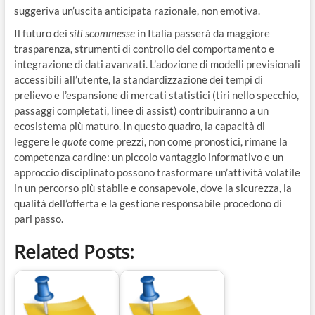
suggeriva un’uscita anticipata razionale, non emotiva.
Il futuro dei
siti scommesse
in Italia passerà da maggiore
trasparenza, strumenti di controllo del comportamento e
integrazione di dati avanzati. L’adozione di modelli previsionali
accessibili all’utente, la standardizzazione dei tempi di
prelievo e l’espansione di mercati statistici (tiri nello specchio,
passaggi completati, linee di assist) contribuiranno a un
ecosistema più maturo. In questo quadro, la capacità di
leggere le
quote
come prezzi, non come pronostici, rimane la
competenza cardine: un piccolo vantaggio informativo e un
approccio disciplinato possono trasformare un’attività volatile
in un percorso più stabile e consapevole, dove la sicurezza, la
qualità dell’offerta e la gestione responsabile procedono di
pari passo.
Related Posts: