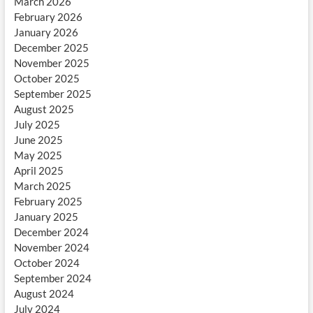
March 2026
February 2026
January 2026
December 2025
November 2025
October 2025
September 2025
August 2025
July 2025
June 2025
May 2025
April 2025
March 2025
February 2025
January 2025
December 2024
November 2024
October 2024
September 2024
August 2024
July 2024