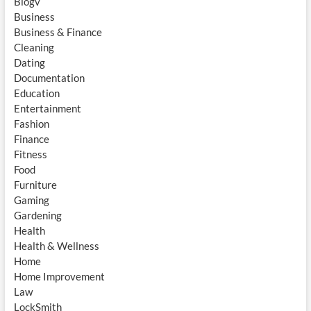
Blogv
Business
Business & Finance
Cleaning
Dating
Documentation
Education
Entertainment
Fashion
Finance
Fitness
Food
Furniture
Gaming
Gardening
Health
Health & Wellness
Home
Home Improvement
Law
LockSmith