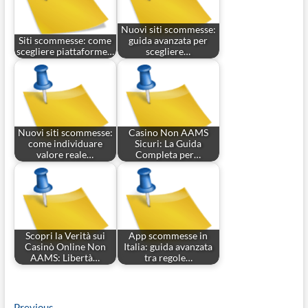
Nuovi siti scommesse:
Siti scommesse: come
guida avanzata per
scegliere piattaforme…
scegliere…
Nuovi siti scommesse:
Casino Non AAMS
come individuare
Sicuri: La Guida
valore reale…
Completa per…
Scopri la Verità sui
App scommesse in
Casinò Online Non
Italia: guida avanzata
AAMS: Libertà…
tra regole…
Previous
Previous