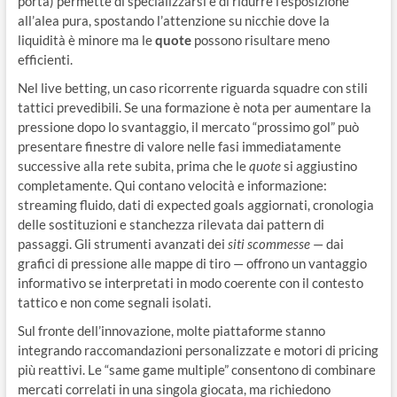
porta) permette di specializzarsi e di ridurre l’esposizione
all’alea pura, spostando l’attenzione su nicchie dove la
liquidità è minore ma le
quote
possono risultare meno
efficienti.
Nel live betting, un caso ricorrente riguarda squadre con stili
tattici prevedibili. Se una formazione è nota per aumentare la
pressione dopo lo svantaggio, il mercato “prossimo gol” può
presentare finestre di valore nelle fasi immediatamente
successive alla rete subita, prima che le
quote
si aggiustino
completamente. Qui contano velocità e informazione:
streaming fluido, dati di expected goals aggiornati, cronologia
delle sostituzioni e stanchezza rilevata dai pattern di
passaggi. Gli strumenti avanzati dei
siti scommesse
— dai
grafici di pressione alle mappe di tiro — offrono un vantaggio
informativo se interpretati in modo coerente con il contesto
tattico e non come segnali isolati.
Sul fronte dell’innovazione, molte piattaforme stanno
integrando raccomandazioni personalizzate e motori di pricing
più reattivi. Le “same game multiple” consentono di combinare
mercati correlati in una singola giocata, ma richiedono