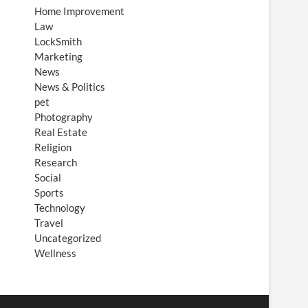
Home Improvement
Law
LockSmith
Marketing
News
News & Politics
pet
Photography
Real Estate
Religion
Research
Social
Sports
Technology
Travel
Uncategorized
Wellness