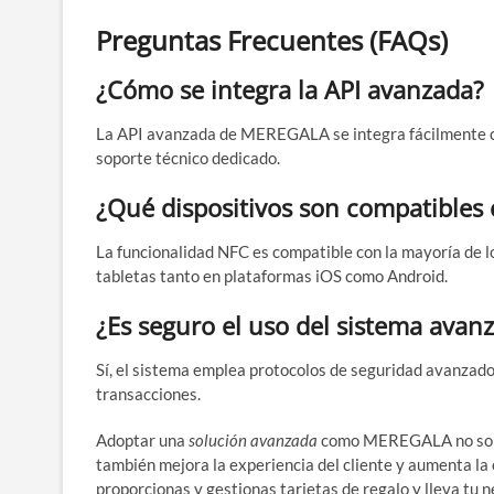
Preguntas Frecuentes (FAQs)
¿Cómo se integra la API avanzada?
La API avanzada de MEREGALA se integra fácilmente co
soporte técnico dedicado.
¿Qué dispositivos son compatibles 
La funcionalidad NFC es compatible con la mayoría de l
tabletas tanto en plataformas iOS como Android.
¿Es seguro el uso del sistema avanz
Sí, el sistema emplea protocolos de seguridad avanzados
transacciones.
Adoptar una
solución avanzada
como MEREGALA no solo m
también mejora la experiencia del cliente y aumenta l
proporcionas y gestionas tarjetas de regalo y lleva tu ne