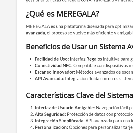
¿Qué es MEREGALA?
MEREGALA es una plataforma diseñada para optimizar y
avanzada
, el proceso se vuelve más eficiente y amigab
Beneficios de Usar un Sistema A
Facilidad de Uso:
Interfaz
Regalos
intuitiva para g
Conectividad NFC:
Compatible con dispositivos mó
Escaneo Innovador:
Métodos avanzados de escaneo
API Avanzada:
Integración fluida con otros sistem
Características Clave del Sistema
Interfaz de Usuario Amigable:
Navegación fácil pa
Alta Seguridad:
Protección de datos con protocolo
Integración Simplificada:
API avanzada para una i
Personalización:
Opciones para personalizar tarje