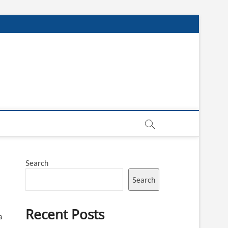
Search
Search
Recent Posts
a