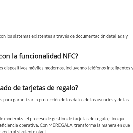
n los sistemas existentes a través de documentación detallada y
con la funcionalidad NFC?
os dispositivos móviles modernos, incluyendo teléfonos inteligentes 
ado de tarjetas de regalo?
 para garantizar la protección de los datos de los usuarios y de las
oderniza el proceso de gestión de tarjetas de regalo, sino que
a eficiencia operativa. Con MEREGALA, transforma la manera en que
gocio al siguiente nivel.