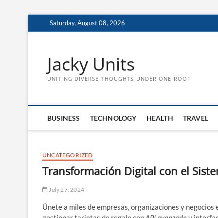
Skip
Saturday, August 08, 2026
to
content
Jacky Units
UNITING DIVERSE THOUGHTS UNDER ONE ROOF
BUSINESS
TECHNOLOGY
HEALTH
TRAVEL
UNCATEGORIZED
Transformación Digital con el Sist
July 27, 2024
Únete a miles de empresas, organizaciones y negocios e
gestionar tarjetas de regalo con
API avanzada
y interfa