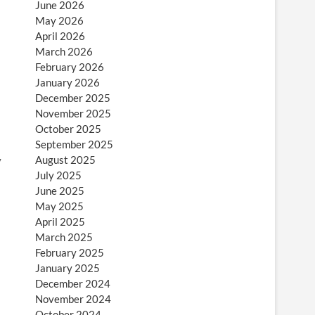
June 2026
May 2026
April 2026
March 2026
February 2026
January 2026
December 2025
November 2025
October 2025
September 2025
August 2025
y
July 2025
June 2025
May 2025
April 2025
March 2025
February 2025
January 2025
December 2024
November 2024
October 2024