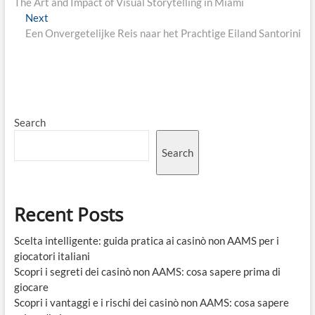
post:
The Art and Impact of Visual Storytelling in Miami
navigation
Next
Next
post:
Een Onvergetelijke Reis naar het Prachtige Eiland Santorini
Search
Search
Recent Posts
Scelta intelligente: guida pratica ai casinò non AAMS per i
giocatori italiani
Scopri i segreti dei casinò non AAMS: cosa sapere prima di
giocare
Scopri i vantaggi e i rischi dei casinò non AAMS: cosa sapere