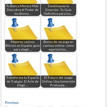
Tu Banca Merece Más:
Desbloquea la
Descubre el Poder de
Emoción: Tu Guía
los Bonos…
Definitiva para los…
Mejores casinos
Bonos de recarga en
Bitcoin en España: guía
casinos online: cómo
para elegir…
exprimirlos…
Transforma tu Espacio
El Futuro del Juego
de Trabajo: El Arte de
Online: Una Inmersión
Elegir…
Profunda…
Post
Previous
Previous