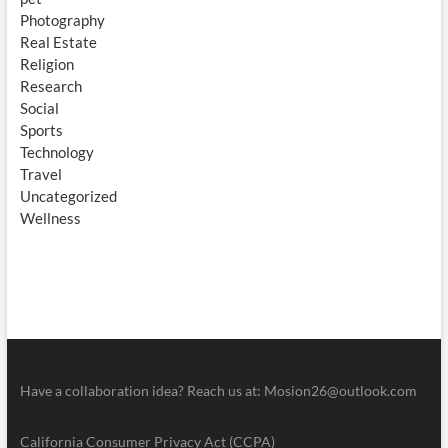
Photography
Real Estate
Religion
Research
Social
Sports
Technology
Travel
Uncategorized
Wellness
Have a collaboration idea? Reach us at:
Mosion26@outlook.com
California Consumer Privacy Act (CCPA)