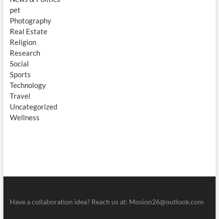
pet
Photography
Real Estate
Religion
Research
Social
Sports
Technology
Travel
Uncategorized
Wellness
Have a collaboration idea? Reach us at:
Mosion26@outlook.com