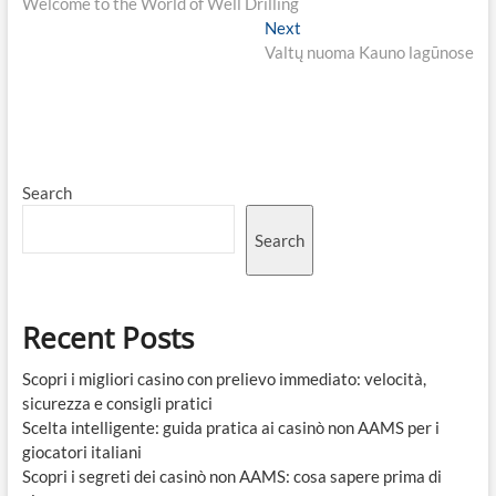
post:
Welcome to the World of Well Drilling
navigation
Next
Next
post:
Valtų nuoma Kauno lagūnose
Search
Search
Recent Posts
Scopri i migliori casino con prelievo immediato: velocità,
sicurezza e consigli pratici
Scelta intelligente: guida pratica ai casinò non AAMS per i
giocatori italiani
Scopri i segreti dei casinò non AAMS: cosa sapere prima di