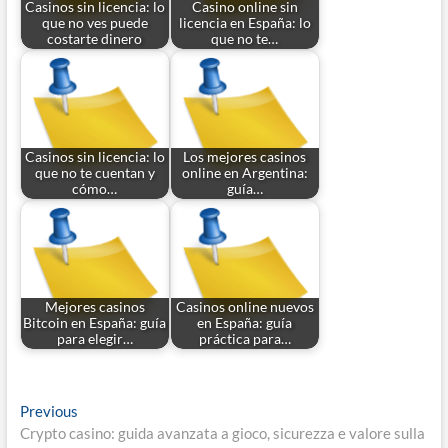
Casinos sin licencia: lo
Casino online sin
que no ves puede
licencia en España: lo
costarte dinero
que no te…
Casinos sin licencia: lo
Los mejores casinos
que no te cuentan y
online en Argentina:
cómo…
guía…
Mejores casinos
Casinos online nuevos
Bitcoin en España: guía
en España: guía
para elegir…
práctica para…
Post
Previous
Previous
post:
Crypto casino: guida avanzata a gioco, sicurezza e valore sulla
navigation