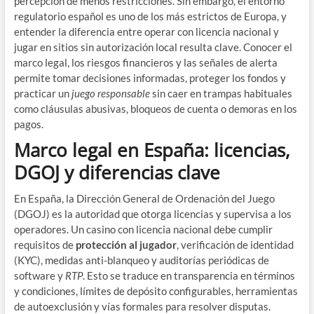
percepción de menos restricciones. Sin embargo, el entorno
regulatorio español es uno de los más estrictos de Europa, y
entender la diferencia entre operar con licencia nacional y
jugar en sitios sin autorización local resulta clave. Conocer el
marco legal, los riesgos financieros y las señales de alerta
permite tomar decisiones informadas, proteger los fondos y
practicar un
juego responsable
sin caer en trampas habituales
como cláusulas abusivas, bloqueos de cuenta o demoras en los
pagos.
Marco legal en España: licencias,
DGOJ y diferencias clave
En España, la Dirección General de Ordenación del Juego
(DGOJ) es la autoridad que otorga licencias y supervisa a los
operadores. Un casino con licencia nacional debe cumplir
requisitos de
protección al jugador
, verificación de identidad
(KYC), medidas anti-blanqueo y auditorías periódicas de
software y
RTP
. Esto se traduce en transparencia en términos
y condiciones, límites de depósito configurables, herramientas
de autoexclusión y vías formales para resolver disputas.