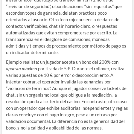
“revisión de seguridad”, o bonificaciones “sin requisitos” que
esconden topes de ganancia, delatan prácticas poco
orientadas al usuario. Otro foco rojo: ausencia de datos de
contacto verificables, chat sin horario claro, o respuestas
automatizadas que evitan comprometerse por escrito. La
transparencia en el desglose de comisiones, monedas
admitidas y tiempos de procesamiento por método de pago es
un indicador determinante.
Ejemplo realista: un jugador acepta un bono del 200% con
apuesta máxima
por tirada de 5 €. Durante el rollover, realiza
varias apuestas de 10 € por error o desconocimiento. Al
intentar cobrar, el operador invalida las ganancias por
“violación de términos”. Aunque el jugador conserve tickets de
chat, sin un organismo local que obligue a la mediación, la
resolución queda al criterio del casino. En contraste, otro caso
con un operador que exhibe auditorías independientes y reglas
claras concluye con el pago íntegro, pese a un retraso por
validación documental. La diferencia no es la generosidad del
bono, sino la calidad y aplicabilidad de las normas.