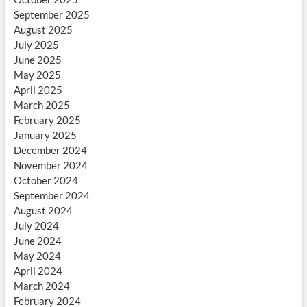
September 2025
August 2025
July 2025
June 2025
May 2025
April 2025
March 2025
February 2025
January 2025
December 2024
November 2024
October 2024
September 2024
August 2024
July 2024
June 2024
May 2024
April 2024
March 2024
February 2024