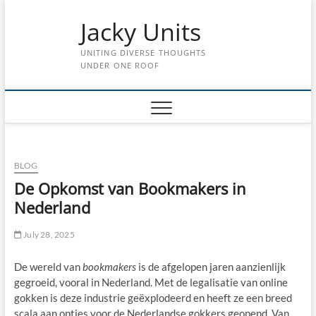
Skip
Jacky Units
to
content
UNITING DIVERSE THOUGHTS
UNDER ONE ROOF
BLOG
De Opkomst van Bookmakers in
Nederland
July 28, 2025
De wereld van
bookmakers
is de afgelopen jaren aanzienlijk
gegroeid, vooral in Nederland. Met de legalisatie van online
gokken is deze industrie geëxplodeerd en heeft ze een breed
scala aan opties voor de Nederlandse gokkers geopend. Van