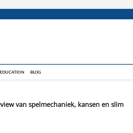
EDUCATION
BLOG
eview van spelmechaniek, kansen en slim