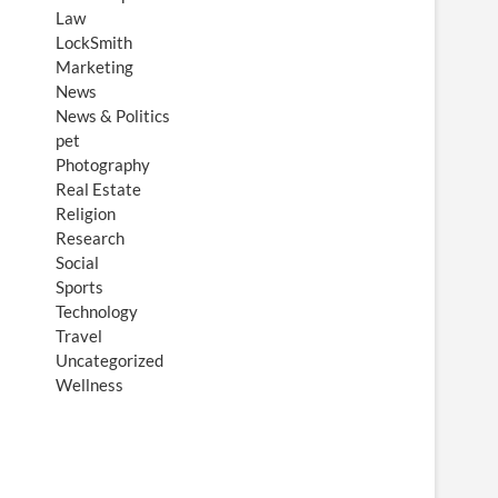
Law
LockSmith
Marketing
News
News & Politics
pet
Photography
Real Estate
Religion
Research
Social
Sports
Technology
Travel
Uncategorized
Wellness