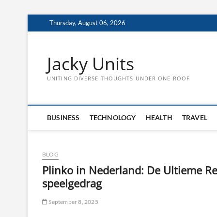
Skip
Thursday, August 06, 2026
to
content
Jacky Units
UNITING DIVERSE THOUGHTS UNDER ONE ROOF
BUSINESS
TECHNOLOGY
HEALTH
TRAVEL
BLOG
Plinko in Nederland: De Ultieme R
speelgedrag
September 8, 2025