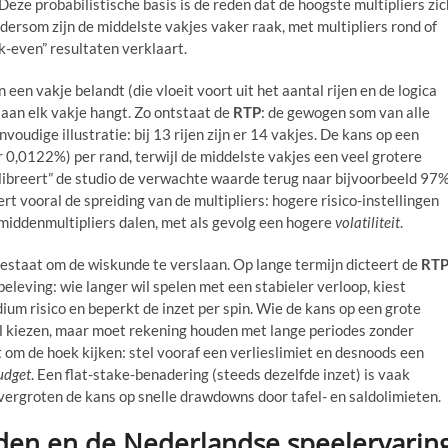
Deze probabilistische basis is de reden dat de hoogste multipliers zic
dersom zijn de middelste vakjes vaker raak, met multipliers rond of
ak-even” resultaten verklaart.
n een vakje belandt (die vloeit voort uit het aantal rijen en de logica
e aan elk vakje hangt. Zo ontstaat de
RTP
: de gewogen som van alle
udige illustratie: bij 13 rijen zijn er 14 vakjes. De kans op een
 0,0122%) per rand, terwijl de middelste vakjes een veel grotere
alibreert” de studio de verwachte waarde terug naar bijvoorbeeld 97
ert vooral de spreiding van de multipliers: hogere risico-instellingen
 middenmultipliers dalen, met als gevolg een hogere
volatiliteit
.
bestaat om de wiskunde te verslaan. Op lange termijn dicteert de
RT
 beleving: wie langer wil spelen met een stabieler verloop, kiest
ium risico en beperkt de inzet per spin. Wie de kans op een grote
al kiezen, maar moet rekening houden met lange periodes zonder
m de hoek kijken: stel vooraf een verlieslimiet en desnoods een
udget
. Een flat-stake-benadering (steeds dezelfde inzet) is vaak
vergroten de kans op snelle drawdowns door tafel- en saldolimieten.
lden en de Nederlandse speelervarin