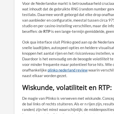
Voor de Nederlandse markt is betrouwbaarheid cruciaal
wat inhoudt dat de gebruikte
RNG
(random number gener
testlabs. Daarmee wordt geborgd dat elke drop onafhank
van aanbieder en configuratie, meestal tussen circa 9
studio en per casino-instelling verschillen, maar die info
beseffen: de
RTP
is een lange-termijn gemiddelde, geen 
Ook qua interface sluit Plinko goed aan op de Nederla
snelle laadtijden, autospeel-opties en heldere visualis
knoppen het aantal rijen en het risiconiveau instellen,
Daardoor is het eenvoudig om de beoogde
volatiliteit
te 
voor minder frequente maar potentieel forse hits. Wie d
onafhankelijke
plinko nederland review
waarin verschil
naast elkaar worden gezet.
Wiskunde, volatiliteit en RTP
De magie van Plinko is verweven met wiskunde. Concept
de bal links of rechts stuiteren. Als er n rijen zijn, res
randen) zijn het minst waarschijnlijk; de middenpositi