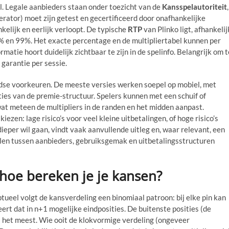
. Legale aanbieders staan onder toezicht van de
Kansspelautoriteit
,
ator) moet zijn getest en gecertificeerd door onafhankelijke
elijk en eerlijk verloopt. De typische
RTP
van Plinko ligt, afhankelij
7% en 99%. Het exacte percentage en de multipliertabel kunnen per
rmatie hoort duidelijk zichtbaar te zijn in de spelinfo. Belangrijk om t
garantie per sessie.
ndse voorkeuren. De meeste versies werken soepel op mobiel, met
aties van de premie-structuur. Spelers kunnen met een schuif of
 wat meteen de multipliers in de randen en het midden aanpast.
kiezen: lage risico’s voor veel kleine uitbetalingen, of hoge risico’s
ieper wil gaan, vindt vaak aanvullende uitleg en, waar relevant, een
len tussen aanbieders, gebruiksgemak en uitbetalingsstructuren
: hoe bereken je je kansen?
ueel volgt de kansverdeling een binomiaal patroon: bij elke pin kan
ulteert dat in n+1 mogelijke eindposities. De buitenste posities (de
es het meest. Wie ooit de klokvormige verdeling (ongeveer