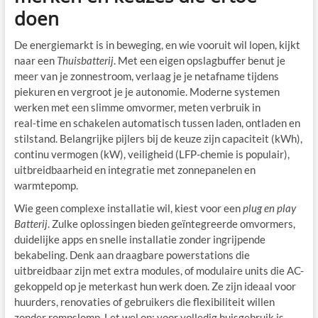
doen
De energiemarkt is in beweging, en wie vooruit wil lopen, kijkt
naar een
Thuisbatterij
. Met een eigen opslagbuffer benut je
meer van je zonnestroom, verlaag je je netafname tijdens
piekuren en vergroot je je autonomie. Moderne systemen
werken met een slimme omvormer, meten verbruik in
real‑time en schakelen automatisch tussen laden, ontladen en
stilstand. Belangrijke pijlers bij de keuze zijn capaciteit (kWh),
continu vermogen (kW), veiligheid (LFP-chemie is populair),
uitbreidbaarheid en integratie met zonnepanelen en
warmtepomp.
Wie geen complexe installatie wil, kiest voor een
plug en play
Batterij
. Zulke oplossingen bieden geïntegreerde omvormers,
duidelijke apps en snelle installatie zonder ingrijpende
bekabeling. Denk aan draagbare powerstations die
uitbreidbaar zijn met extra modules, of modulaire units die AC-
gekoppeld op je meterkast hun werk doen. Ze zijn ideaal voor
huurders, renovaties of gebruikers die flexibiliteit willen
zonder rompslomp. Let wel op: voor volledig huisgebruik is