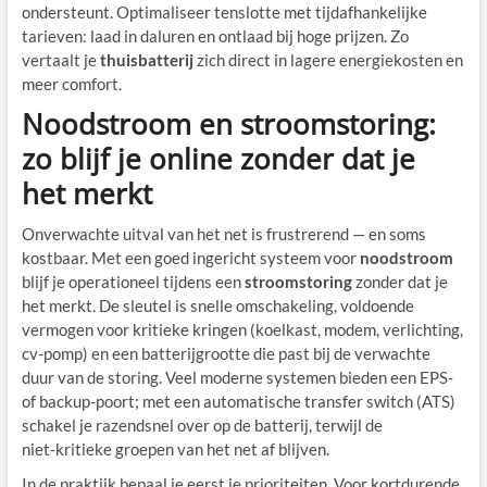
ondersteunt. Optimaliseer tenslotte met tijdafhankelijke
tarieven: laad in daluren en ontlaad bij hoge prijzen. Zo
vertaalt je
thuisbatterij
zich direct in lagere energiekosten en
meer comfort.
Noodstroom en stroomstoring:
zo blijf je online zonder dat je
het merkt
Onverwachte uitval van het net is frustrerend — en soms
kostbaar. Met een goed ingericht systeem voor
noodstroom
blijf je operationeel tijdens een
stroomstoring
zonder dat je
het merkt. De sleutel is snelle omschakeling, voldoende
vermogen voor kritieke kringen (koelkast, modem, verlichting,
cv‑pomp) en een batterijgrootte die past bij de verwachte
duur van de storing. Veel moderne systemen bieden een EPS‑
of backup‑poort; met een automatische transfer switch (ATS)
schakel je razendsnel over op de batterij, terwijl de
niet‑kritieke groepen van het net af blijven.
In de praktijk bepaal je eerst je prioriteiten. Voor kortdurende