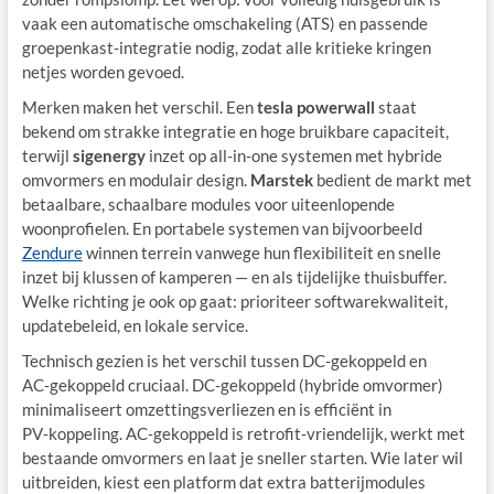
vaak een automatische omschakeling (ATS) en passende
groepenkast-integratie nodig, zodat alle kritieke kringen
netjes worden gevoed.
Merken maken het verschil. Een
tesla powerwall
staat
bekend om strakke integratie en hoge bruikbare capaciteit,
terwijl
sigenergy
inzet op all‑in‑one systemen met hybride
omvormers en modulair design.
Marstek
bedient de markt met
betaalbare, schaalbare modules voor uiteenlopende
woonprofielen. En portabele systemen van bijvoorbeeld
Zendure
winnen terrein vanwege hun flexibiliteit en snelle
inzet bij klussen of kamperen — en als tijdelijke thuisbuffer.
Welke richting je ook op gaat: prioriteer softwarekwaliteit,
updatebeleid, en lokale service.
Technisch gezien is het verschil tussen DC‑gekoppeld en
AC‑gekoppeld cruciaal. DC‑gekoppeld (hybride omvormer)
minimaliseert omzettingsverliezen en is efficiënt in
PV‑koppeling. AC‑gekoppeld is retrofit‑vriendelijk, werkt met
bestaande omvormers en laat je sneller starten. Wie later wil
uitbreiden, kiest een platform dat extra batterijmodules