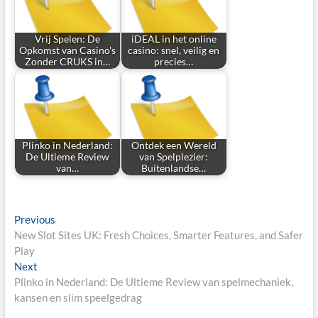
Vrij Spelen: De
iDEAL in het online
Opkomst van Casino's
casino: snel, veilig en
Zonder CRUKS in…
precies…
Plinko in Nederland:
Ontdek een Wereld
De Ultieme Review
van Spelplezier:
van…
Buitenlandse…
Post
Previous
Previous
post:
New Slot Sites UK: Fresh Choices, Smarter Features, and Safer
navigation
Play
Next
Next
post:
Plinko in Nederland: De Ultieme Review van spelmechaniek,
kansen en slim speelgedrag