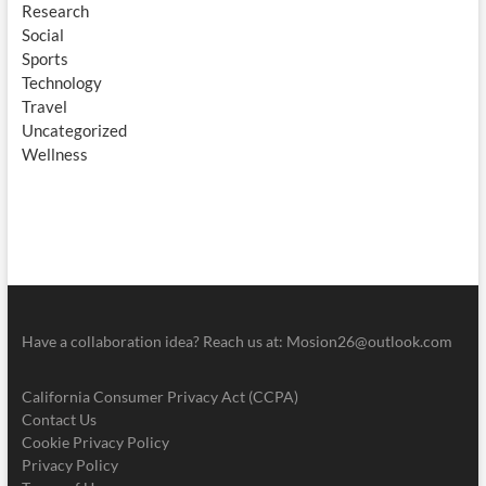
Research
Social
Sports
Technology
Travel
Uncategorized
Wellness
Have a collaboration idea? Reach us at:
Mosion26@outlook.com
California Consumer Privacy Act (CCPA)
Contact Us
Cookie Privacy Policy
Privacy Policy