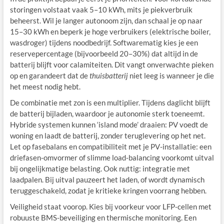
storingen volstaat vaak 5–10 kWh, mits je piekverbruik
beheerst. Wil je langer autonoom zijn, dan schaal je op naar
15–30 kWh en beperk je hoge verbruikers (elektrische boiler,
wasdroger) tijdens noodbedrijf. Softwarematig kies je een
reservepercentage (bijvoorbeeld 20–30%) dat altijd in de
batterij blijft voor calamiteiten. Dit vangt onverwachte pieken
op en garandeert dat de
thuisbatterij
niet leeg is wanneer je die
het meest nodig hebt.
De combinatie met zon is een multiplier. Tijdens daglicht blijft
de batterij bijladen, waardoor je autonomie sterk toeneemt.
Hybride systemen kunnen ‘island mode’ draaien: PV voedt de
woning en laadt de batterij, zonder teruglevering op het net.
Let op fasebalans en compatibiliteit met je PV‑installatie: een
driefasen-omvormer of slimme load‑balancing voorkomt uitval
bij ongelijkmatige belasting. Ook nuttig: integratie met
laadpalen. Bij uitval pauzeert het laden, of wordt dynamisch
teruggeschakeld, zodat je kritieke kringen voorrang hebben.
Veiligheid staat voorop. Kies bij voorkeur voor LFP‑cellen met
robuuste BMS‑beveiliging en thermische monitoring. Een