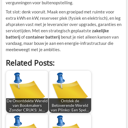
vergunningen voor buitenopstelling.
Tot slot: denk vooruit. Maak een groeipad met ruimte voor
extra kWh en kW, reserveer plek (fysiek en elektrisch), en leg
afspraken vast met je leverancier over upgrades, garanties en
servicetijden. Met een strategisch geplaatste
zakelijke
batterij
of
container batterij
benut je niet alleen kansen van
vandaag, maar bouw je aan een energie‑infrastructuur die
meebeweegt met je ambities.
Related Posts:
De Onontdekte Wereld
Ontdek de
van Bookmakers
Betoverende Wereld
Zonder CRUKS: Je…
van Plinko: Een Spel…