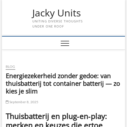
Skip
Jacky Units
to
content
UNITING DIVERSE THOUGHTS
UNDER ONE ROOF
BLOG
Energiezekerheid zonder gedoe: van
thuisbatterij tot container batterij — zo
kies je slim
September 8, 2025
Thuisbatterij en plug‑en‑play:
merken en keuzes die ertoe