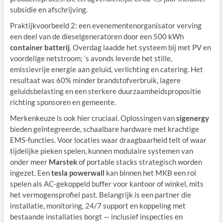
subsidie en afschrijving.
Praktijkvoorbeeld 2: een evenementenorganisator verving
een deel van de dieselgeneratoren door een 500 kWh
container batterij
. Overdag laadde het systeem bij met PV en
voordelige netstroom; ’s avonds leverde het stille,
emissievrije energie aan geluid, verlichting en catering. Het
resultaat was 60% minder brandstofverbruik, lagere
geluidsbelasting en een sterkere duurzaamheidspropositie
richting sponsoren en gemeente.
Merkenkeuze is ook hier cruciaal. Oplossingen van
sigenergy
bieden geïntegreerde, schaalbare hardware met krachtige
EMS‑functies. Voor locaties waar draagbaarheid telt of waar
tijdelijke pieken spelen, kunnen modulaire systemen van
onder meer
Marstek
of portable stacks strategisch worden
ingezet. Een
tesla powerwall
kan binnen het MKB een rol
spelen als AC‑gekoppeld buffer voor kantoor of winkel, mits
het vermogensprofiel past. Belangrijk is een partner die
installatie, monitoring, 24/7 support en koppeling met
bestaande installaties borgt — inclusief inspecties en