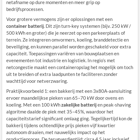
netafname op dure momenten en meer grip op
bedrijfsprocessen.
Voor grotere vermogens zijn er oplossingen met een
container batterij
. Dit zijn turn‑key systemen (bijv. 250 kW /
500 kWh en groter) die je neerzet op een parkeerplaats of
terrein. Ze integreren omvormers, koeling, branddetectie en
beveiliging, en kunnen parallel worden geschakeld voor extra
capaciteit. Toepassingen variëren van bouwplaatsen en
evenementen tot industrie en logistiek. In regio’s met
netcongestie maakt een containeropslag het mogelijk om toch
uit te breiden of extra laadpunten te faciliteren zonder
wachttijd voor netverzwaring.
Praktijkvoorbeeld 1: een bakkerij met een 3x80A‑aansluiting
ervoer maandelijkse pieken van 65–70 kW door ovens en
koeling. Met een 100 kWh
zakelijke batterij
en peak‑shaving
algoritme daalde de piek met 35–45%, waardoor het
capaciteitstarief significant omlaag ging. Tegelijkertijd kon de
bakkerij tijdens ochtendlijke prijs pieken vijf kwartier
autonoom draaien, met nauwelijks impact op het
productieproces. De terugverdientijd: circa 4,5 jaar inclusief