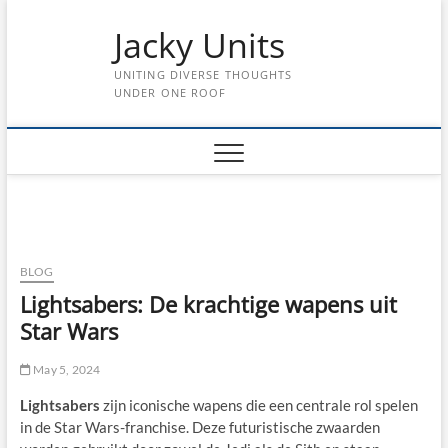
Skip
Jacky Units
to
content
UNITING DIVERSE THOUGHTS
UNDER ONE ROOF
BLOG
Lightsabers: De krachtige wapens uit
Star Wars
May 5, 2024
Lightsabers
zijn iconische wapens die een centrale rol spelen
in de Star Wars-franchise. Deze futuristische zwaarden