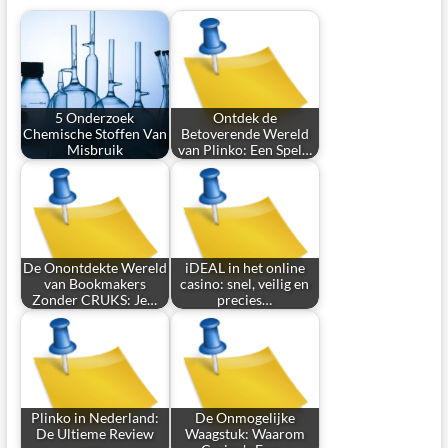
5 Onderzoek
Ontdek de
Chemische Stoffen Van
Betoverende Wereld
Misbruik
van Plinko: Een Spel…
De Onontdekte Wereld
iDEAL in het online
van Bookmakers
casino: snel, veilig en
Zonder CRUKS: Je…
precies…
Plinko in Nederland:
De Onmogelijke
De Ultieme Review
Waagstuk: Waarom