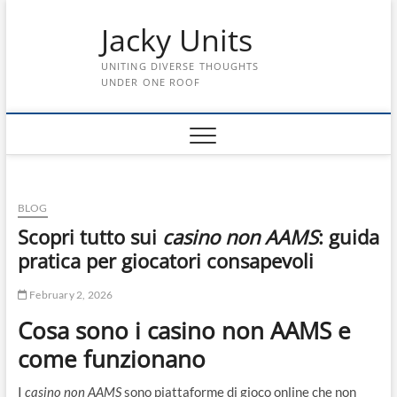
Skip
Jacky Units
to
content
UNITING DIVERSE THOUGHTS
UNDER ONE ROOF
BLOG
Scopri tutto sui
casino non AAMS
: guida
pratica per giocatori consapevoli
February 2, 2026
Cosa sono i
casino non AAMS
e
come funzionano
I
casino non AAMS
sono piattaforme di gioco online che non