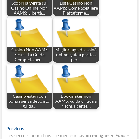
Scopri la Verità sui
Lista Casino Non
Casinò Online Non
AAMS: Come Scegliere
AAMS: Libertà…
Piattaforme…
Casino Non AAMS
Migliori app di casinò
Sicuri: La Guida
online: guida pratica
Completa per…
per…
Casino esteri con
Bookmaker non
bonus senza deposito:
AAMS: guida critica a
guida…
rischi, licenze…
Post
Previous
Previous
post:
Les secrets pour choisir le meilleur
casino en ligne
en
France