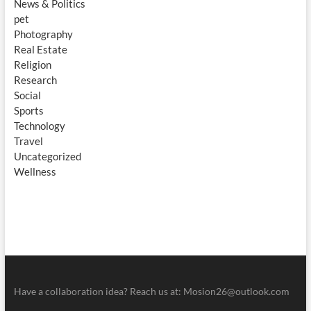
News & Politics
pet
Photography
Real Estate
Religion
Research
Social
Sports
Technology
Travel
Uncategorized
Wellness
Have a collaboration idea? Reach us at:
Mosion26@outlook.com