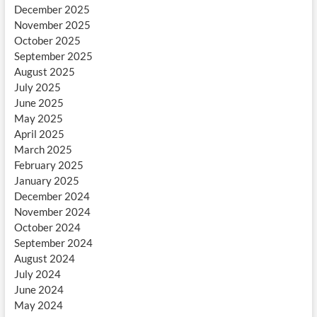
December 2025
November 2025
October 2025
September 2025
August 2025
July 2025
June 2025
May 2025
April 2025
March 2025
February 2025
January 2025
December 2024
November 2024
October 2024
September 2024
August 2024
July 2024
June 2024
May 2024