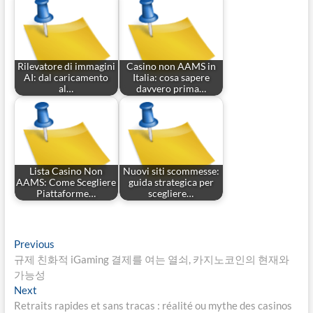
Rilevatore di immagini
Casino non AAMS in
AI: dal caricamento
Italia: cosa sapere
al…
davvero prima…
Lista Casino Non
Nuovi siti scommesse:
AAMS: Come Scegliere
guida strategica per
Piattaforme…
scegliere…
Post
Previous
Previous
post:
규제 친화적 iGaming 결제를 여는 열쇠, 카지노코인의 현재와
navigation
가능성
Next
Next
post:
Retraits rapides et sans tracas : réalité ou mythe des casinos