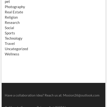
pet
Photography
Real Estate
Religion
Research
Social
Sports
Technology
Travel
Uncategorized
Wellness
Have a collaboration idea? Reach us at:
Mosion26@outlook.com